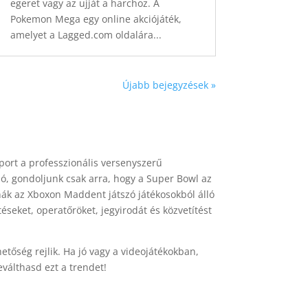
egeret vagy az ujját a harchoz. A
Pokemon Mega egy online akciójáték,
amelyet a Lagged.com oldalára...
Újabb bejegyzések »
port a professzionális versenyszerű
zó, gondoljunk csak arra, hogy a Super Bowl az
anák az Xboxon Maddent játszó játékosokból álló
éseket, operatőröket, jegyirodát és közvetítést
etőség rejlik. Ha jó vagy a videojátékokban,
eválthasd ezt a trendet!