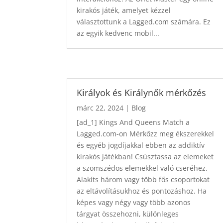
kirakós játék, amelyet kézzel
választottunk a Lagged.com számára. Ez
az egyik kedvenc mobil...
Királyok és Királynők mérkőzés
márc 22, 2024
|
Blog
[ad_1] Kings And Queens Match a
Lagged.com-on Mérkőzz meg ékszerekkel
és egyéb jogdíjakkal ebben az addiktív
kirakós játékban! Csúsztassa az elemeket
a szomszédos elemekkel való cseréhez.
Alakíts három vagy több fős csoportokat
az eltávolításukhoz és pontozáshoz. Ha
képes vagy négy vagy több azonos
tárgyat összehozni, különleges