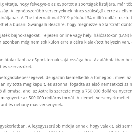
vitatja, hogy felvegye-e az eSportot a sportágak listájára, már töb
rszág. A legnépszerűbb versenyeknek nincs szükségük erre az elis
ínáljanak. A The International 2019 például 34 millió dollárt osztot
tt el a busani Gwangalli Beachre, hogy megnézze a StarCraft döntő
ék-bajnokságokat. Teljesen online vagy helyi hálózatokon (LAN) ke
on azonban még nem sok külön erre a célra kialakított helyszín van,
 átalakítani az eSport-tornák sajátosságaihoz. Az alábbiakban bem
t és szervezőket.
efogadóképességével, de igazán kiemelkedik a tömegből, mivel az e
ban nyitotta meg kapuit, és azonnal fogadta az első nemzetközi szint
 állomása, ahol az Astralis szerezte meg a 750 000 dolláros nyere
t megnyerte az 500 000 dolláros tornát. A kiemelt versenyek mellett
orant és néhány más versenynek.
 gyakorlatban. A legegyszerűbb módja annak, hogy valakit, aki sem