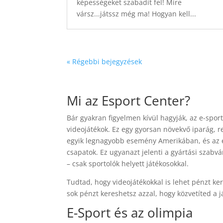
képességeket szabadít fel! Mire
vársz...játssz még ma! Hogyan kell...
« Régebbi bejegyzések
Mi az Esport Center?
Bár gyakran figyelmen kívül hagyják, az e-spor
videojátékok. Ez egy gyorsan növekvő iparág, r
egyik legnagyobb esemény Amerikában, és az esp
csapatok. Ez ugyanazt jelenti a gyártási szabvá
– csak sportolók helyett játékosokkal.
Tudtad, hogy videojátékokkal is lehet pénzt ke
sok pénzt kereshetsz azzal, hogy közvetíted a j
E-Sport és az olimpia