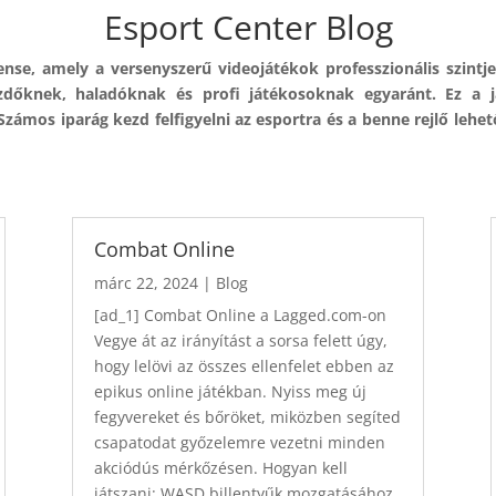
Esport Center Blog
se, amely a versenyszerű videojátékok professzionális szintje
dőknek, haladóknak és profi játékosoknak egyaránt. Ez a ját
 Számos iparág kezd felfigyelni az esportra és a benne rejlő lehe
Combat Online
márc 22, 2024
|
Blog
[ad_1] Combat Online a Lagged.com-on
Vegye át az irányítást a sorsa felett úgy,
hogy lelövi az összes ellenfelet ebben az
epikus online játékban. Nyiss meg új
fegyvereket és bőröket, miközben segíted
csapatodat győzelemre vezetni minden
akciódús mérkőzésen. Hogyan kell
játszani: WASD billentyűk mozgatásához,