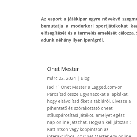
Az esport a játékipar egyre növekvő szegmen
bemutatja a moderkori sportjátékokat kez
elősegítését és a termelés emelését célozza.
adunk néhány ilyen iparágról.
Onet Mester
márc 22, 2024
|
Blog
[ad_1] Onet Master a Lagged.com-on
Párosítsd össze ugyanazokat a lapkákat,
hogy eltávolítsd őket a tábláról. Élvezze a
pihentető és szórakoztató oneet
stíluspárosítási játékot, amelyet egész
nap online játszhat. Hogyan kell játszani:
Kattintson vagy koppintson az
interakcióhoz. Az Onet Master egy online