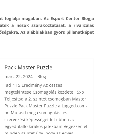
it foglalja magában. Az Esport Center Blogja
ék a nézők szórakoztatását, a rivalizálás
tőségekre. Az alábbiakban gyors pillanatképet
Pack Master Puzzle
márc 22, 2024
|
Blog
[ad_1] 5 Eredmény Az összes
megtekintése Csomagolás kezdete · 5xp
Teljesítsd a 2. szintet csomagban Master
Puzzle Pack Master Puzzle a Lagged.com-
on Mutasd meg csomagolási és
szervezési képességeidet ebben az
egyedülálló kirakós játékban! Végezzen el
minden szintet úgy, hogy az egyes