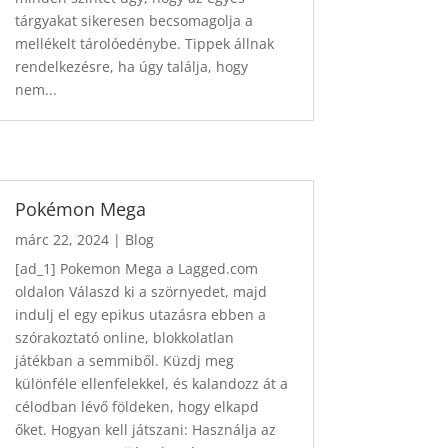
tárgyakat sikeresen becsomagolja a
mellékelt tárolóedénybe. Tippek állnak
rendelkezésre, ha úgy találja, hogy
nem...
Pokémon Mega
márc 22, 2024
|
Blog
[ad_1] Pokemon Mega a Lagged.com
oldalon Válaszd ki a szörnyedet, majd
indulj el egy epikus utazásra ebben a
szórakoztató online, blokkolatlan
játékban a semmiből. Küzdj meg
különféle ellenfelekkel, és kalandozz át a
célodban lévő földeken, hogy elkapd
őket. Hogyan kell játszani: Használja az