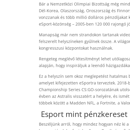
Bár a Nemzetközi Olimpiai Bizottság még mindig 
Dél-Korea, Olaszország, Oroszország és Finno
vonzzanak és több millió dolláros pénzdíjakat k
eSport-közönség – 2005-ben 120 000 rajongó jö
Manapság már nem strandokon tartanak videoját
felszerelt helyszíneken gyűlnek össze. A világ
kongresszusi központokat használnak.
Rengeteg meglévő létesítményt lehet utólagosan
alapján, hogy inspiráljuk a leendő házigazdáka
Ez a helyszín sem okoz meglepetést hatalmas b
amelyet kifejezetten eSportra terveztek. 2018-
Championship Series CS:GO-sorozatának utolsó
évben az Astralis visszatért a helyére, és ismé
többek között a Madden NFL, a Fortnite, a Val
Esport mint pénzkereset
Beszéljünk arról, hogy mindez hogyan néz ki a