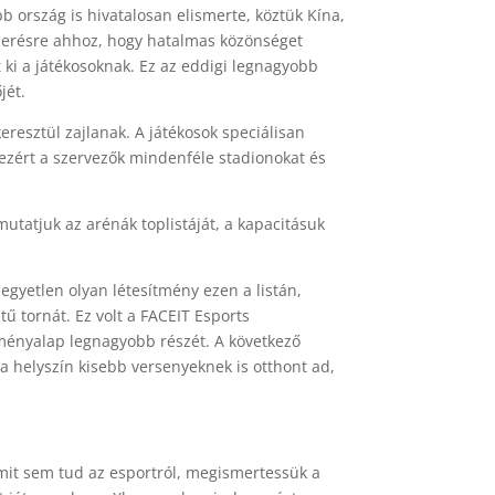
b ország is hivatalosan elismerte, köztük Kína,
merésre ahhoz, hogy hatalmas közönséget
t ki a játékosoknak. Ez az eddigi legnagyobb
jét.
resztül zajlanak. A játékosok speciálisan
 ezért a szervezők mindenféle stadionokat és
utatjuk az arénák toplistáját, a kapacitásuk
gyetlen olyan létesítmény ezen a listán,
ű tornát. Ez volt a FACEIT Esports
ményalap legnagyobb részét. A következő
 a helyszín kisebb versenyeknek is otthont ad,
mit sem tud az esportról, megismertessük a