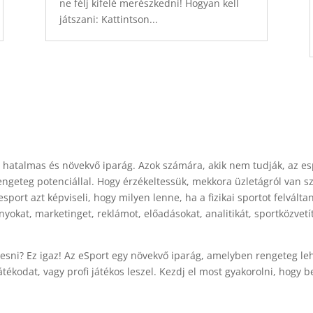
ne félj kifelé merészkedni! Hogyan kell
játszani: Kattintson...
t hatalmas és növekvő iparág. Azok számára, akik nem tudják, az es
engeteg potenciállal. Hogy érzékeltessük, mekkora üzletágról van s
ort azt képviseli, hogy milyen lenne, ha a fizikai sportot felvált
nyokat, marketinget, reklámot, előadásokat, analitikát, sportközvetít
resni? Ez igaz! Az eSport egy növekvő iparág, amelyben rengeteg leh
átékodat, vagy profi játékos leszel. Kezdj el most gyakorolni, hogy b