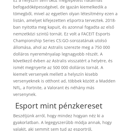
Ez a helyszín sem okoz meglepetést hatalmas
befogadóképességével, de igazán kiemelkedik a
tömegből, mivel az egyetlen olyan létesítmény ezen a
listán, amelyet kifejezetten eSportra terveztek. 2018-
ban nyitotta meg kapuit, és azonnal fogadta az első
nemzetközi szintű tornát. Ez volt a FACEIT Esports
Championship Series CS:GO-sorozatának utolsó
állomása, ahol az Astralis szerezte meg a 750 000
dolláros nyereményalap legnagyobb részét. A
következő évben az Astralis visszatért a helyére, és
ismét megnyerte az 500 000 dolláros tornát. A
kiemelt versenyek mellett a helyszín kisebb
versenyeknek is otthont ad, többek között a Madden
NFL, a Fortnite, a Valorant és néhány más
versenynek.
Esport mint pénzkereset
Beszéljünk arról, hogy mindez hogyan néz ki a
gyakorlatban. A legegyszerűbb módja annak, hogy
valakit, aki semmit sem tud az esportról,