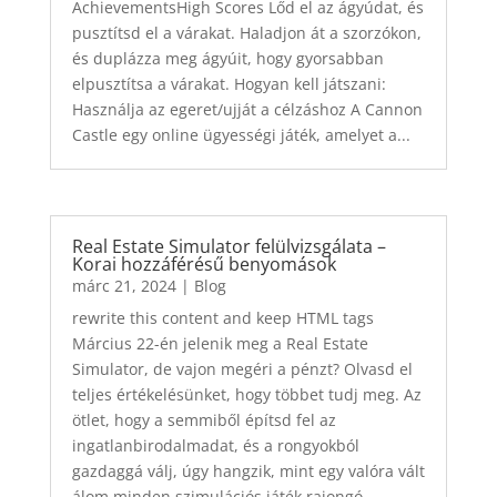
AchievementsHigh Scores Lőd el az ágyúdat, és
pusztítsd el a várakat. Haladjon át a szorzókon,
és duplázza meg ágyúit, hogy gyorsabban
elpusztítsa a várakat. Hogyan kell játszani:
Használja az egeret/ujját a célzáshoz A Cannon
Castle egy online ügyességi játék, amelyet a...
Real Estate Simulator felülvizsgálata –
Korai hozzáférésű benyomások
márc 21, 2024
|
Blog
rewrite this content and keep HTML tags
Március 22-én jelenik meg a Real Estate
Simulator, de vajon megéri a pénzt? Olvasd el
teljes értékelésünket, hogy többet tudj meg. Az
ötlet, hogy a semmiből építsd fel az
ingatlanbirodalmadat, és a rongyokból
gazdaggá válj, úgy hangzik, mint egy valóra vált
álom minden szimulációs játék rajongó