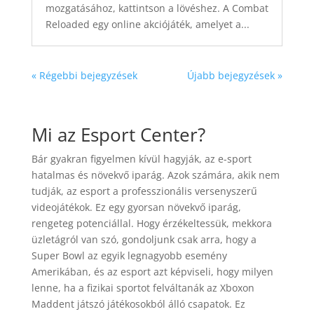
mozgatásához, kattintson a lövéshez. A Combat
Reloaded egy online akciójáték, amelyet a...
« Régebbi bejegyzések
Újabb bejegyzések »
Mi az Esport Center?
Bár gyakran figyelmen kívül hagyják, az e-sport
hatalmas és növekvő iparág. Azok számára, akik nem
tudják, az esport a professzionális versenyszerű
videojátékok. Ez egy gyorsan növekvő iparág,
rengeteg potenciállal. Hogy érzékeltessük, mekkora
üzletágról van szó, gondoljunk csak arra, hogy a
Super Bowl az egyik legnagyobb esemény
Amerikában, és az esport azt képviseli, hogy milyen
lenne, ha a fizikai sportot felváltanák az Xboxon
Maddent játszó játékosokból álló csapatok. Ez