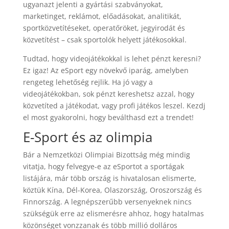
ugyanazt jelenti a gyártási szabványokat,
marketinget, reklámot, előadásokat, analitikát,
sportközvetítéseket, operatőröket, jegyirodát és
közvetítést – csak sportolók helyett játékosokkal.
Tudtad, hogy videojátékokkal is lehet pénzt keresni?
Ez igaz! Az eSport egy növekvő iparág, amelyben
rengeteg lehetőség rejlik. Ha jó vagy a
videojátékokban, sok pénzt kereshetsz azzal, hogy
közvetíted a játékodat, vagy profi játékos leszel. Kezdj
el most gyakorolni, hogy beválthasd ezt a trendet!
E-Sport és az olimpia
Bár a Nemzetközi Olimpiai Bizottság még mindig
vitatja, hogy felvegye-e az eSportot a sportágak
listájára, már több ország is hivatalosan elismerte,
köztük Kína, Dél-Korea, Olaszország, Oroszország és
Finnország. A legnépszerűbb versenyeknek nincs
szükségük erre az elismerésre ahhoz, hogy hatalmas
közönséget vonzzanak és több millió dolláros