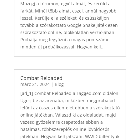
Mozogj a fórumon, egyél almát, és kerüld a
farkát. Minél több almát eszel, annál nagyobb
leszel. Kerülje el a széleket, és csúszkáljon
tovább a szórakoztató Google Snake játék ezen
szórakoztató online, blokkolatlan verziójában.
Próbálja meg legyőzni a magas pontszámot
minden új próbálkozással. Hogyan kell...
Combat Reloaded
márc 21, 2024
|
Blog
[ad_1] Combat Reloaded a Lagged.com oldalon
Ugorj be az arénába, miközben megpróbálod
lelőni az összes ellenfelet ebben a szórakoztató
online játékban. Válaszd ki az oldaladat, majd
vezesd győzelemre csapatodat ebben a
hatalmas, többszereplős online lövöldözős
játékban. Hogyan kell játszani: WASD billentyűk