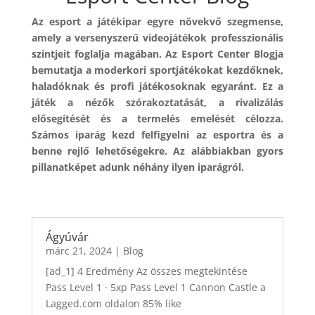
Az esport a játékipar egyre növekvő szegmense,
amely a versenyszerű videojátékok professzionális
szintjeit foglalja magában. Az Esport Center Blogja
bemutatja a moderkori sportjátékokat kezdőknek,
haladóknak és profi játékosoknak egyaránt. Ez a
játék a nézők szórakoztatását, a rivalizálás
elősegítését és a termelés emelését célozza.
Számos iparág kezd felfigyelni az esportra és a
benne rejlő lehetőségekre. Az alábbiakban gyors
pillanatképet adunk néhány ilyen iparágról.
Ágyúvár
márc 21, 2024
|
Blog
[ad_1] 4 Eredmény Az összes megtekintése
Pass Level 1 · 5xp Pass Level 1 Cannon Castle a
Lagged.com oldalon 85% like