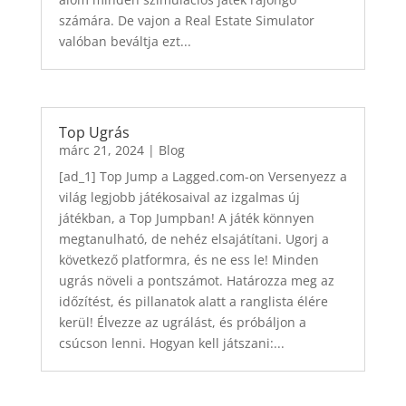
számára. De vajon a Real Estate Simulator
valóban beváltja ezt...
Top Ugrás
márc 21, 2024
|
Blog
[ad_1] Top Jump a Lagged.com-on Versenyezz a
világ legjobb játékosaival az izgalmas új
játékban, a Top Jumpban! A játék könnyen
megtanulható, de nehéz elsajátítani. Ugorj a
következő platformra, és ne ess le! Minden
ugrás növeli a pontszámot. Határozza meg az
időzítést, és pillanatok alatt a ranglista élére
kerül! Élvezze az ugrálást, és próbáljon a
csúcson lenni. Hogyan kell játszani:...