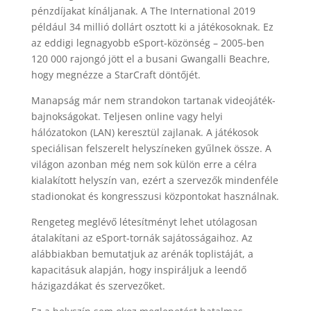
pénzdíjakat kínáljanak. A The International 2019
például 34 millió dollárt osztott ki a játékosoknak. Ez
az eddigi legnagyobb eSport-közönség – 2005-ben
120 000 rajongó jött el a busani Gwangalli Beachre,
hogy megnézze a StarCraft döntőjét.
Manapság már nem strandokon tartanak videojáték-
bajnokságokat. Teljesen online vagy helyi
hálózatokon (LAN) keresztül zajlanak. A játékosok
speciálisan felszerelt helyszíneken gyűlnek össze. A
világon azonban még nem sok külön erre a célra
kialakított helyszín van, ezért a szervezők mindenféle
stadionokat és kongresszusi központokat használnak.
Rengeteg meglévő létesítményt lehet utólagosan
átalakítani az eSport-tornák sajátosságaihoz. Az
alábbiakban bemutatjuk az arénák toplistáját, a
kapacitásuk alapján, hogy inspiráljuk a leendő
házigazdákat és szervezőket.