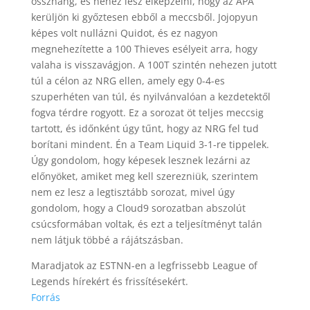
összhang, és nehéz lesz elképzelni, hogy az APA
kerüljön ki győztesen ebből a meccsből. Jojopyun
képes volt nullázni Quidot, és ez nagyon
megnehezítette a 100 Thieves esélyeit arra, hogy
valaha is visszavágjon. A 100T szintén nehezen jutott
túl a célon az NRG ellen, amely egy 0-4-es
szuperhéten van túl, és nyilvánvalóan a kezdetektől
fogva térdre rogyott. Ez a sorozat öt teljes meccsig
tartott, és időnként úgy tűnt, hogy az NRG fel tud
borítani mindent. Én a Team Liquid 3-1-re tippelek.
Úgy gondolom, hogy képesek lesznek lezárni az
előnyöket, amiket meg kell szerezniük, szerintem
nem ez lesz a legtisztább sorozat, mivel úgy
gondolom, hogy a Cloud9 sorozatban abszolút
csúcsformában voltak, és ezt a teljesítményt talán
nem látjuk többé a rájátszásban.
Maradjatok az ESTNN-en a legfrissebb League of
Legends hírekért és frissítésekért.
Forrás