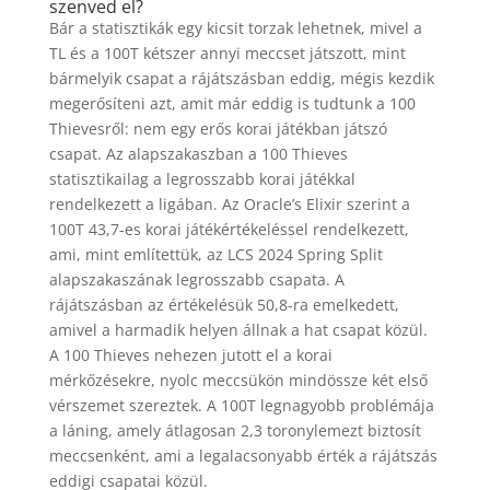
szenved el?
Bár a statisztikák egy kicsit torzak lehetnek, mivel a
TL és a 100T kétszer annyi meccset játszott, mint
bármelyik csapat a rájátszásban eddig, mégis kezdik
megerősíteni azt, amit már eddig is tudtunk a 100
Thievesről: nem egy erős korai játékban játszó
csapat. Az alapszakaszban a 100 Thieves
statisztikailag a legrosszabb korai játékkal
rendelkezett a ligában. Az Oracle’s Elixir szerint a
100T 43,7-es korai játékértékeléssel rendelkezett,
ami, mint említettük, az LCS 2024 Spring Split
alapszakaszának legrosszabb csapata. A
rájátszásban az értékelésük 50,8-ra emelkedett,
amivel a harmadik helyen állnak a hat csapat közül.
A 100 Thieves nehezen jutott el a korai
mérkőzésekre, nyolc meccsükön mindössze két első
vérszemet szereztek. A 100T legnagyobb problémája
a láning, amely átlagosan 2,3 toronylemezt biztosít
meccsenként, ami a legalacsonyabb érték a rájátszás
eddigi csapatai közül.