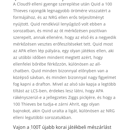
A Cloud9 elleni gyenge szereplése után Quid a 100
Thieves rajongók legnagyobb örömére visszatért a
formájához, és az NRG ellen erős teljesítményt
nyújtott. Quid rendkívül lenyűgöző volt ebben a
sorozatban, és mind az öt mérkőzésen pozitívan
szerepelt, annak ellenére, hogy az első és a negyedik
mérkőzésen vesztes erőfeszítéseket tett. Quid most
az APA ellen lép pályára, egy olyan játékos ellen, aki
az utóbbi időben mindent megtett azért, hogy
ellenfelei bőrébe férkőzzön, különösen az all-
chatben. Quid minden bizonnyal előnyben van a
középső sávban, és minden bizonnyal nagy figyelmet
fog kapni a drafton. Mivel az alsó sáv kapja a legtöbb
tiltást az LCS-ben, érdekes lesz látni, hogy APA
rákényszerül-e a jellegzetes Ziggs pickjére, és hogy a
100 Thieves be tudja-e zárni Ahrit, egy olyan
bajnokot, akin Quid uralta a ligát, különösen az NRG
elleni legutóbbi sorozatukban.
Vajon a 100T újabb korai játékbeli mészárlást