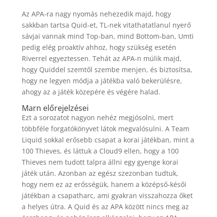
Az APA-ra nagy nyomás nehezedik majd, hogy
sakkban tartsa Quid-et, TL-nek vitathatatlanul nyerő
sávjai vannak mind Top-ban, mind Bottom-ban, Umti
pedig elég proaktív ahhoz, hogy szükség esetén
Riverrel egyeztessen. Tehát az APA-n múlik majd,
hogy Quiddel szemtől szembe menjen, és biztosítsa,
hogy ne legyen módja a játékba való bekerülésre,
ahogy az a játék közepére és végére halad.
Marn előrejelzései
Ezt a sorozatot nagyon nehéz megjósolni, mert
többféle forgatókönyvet látok megvalósulni. A Team
Liquid sokkal erősebb csapat a korai játékban, mint a
100 Thieves, és láttuk a Cloud9 ellen, hogy a 100
Thieves nem tudott talpra állni egy gyenge korai
játék után. Azonban az egész szezonban tudtuk,
hogy nem ez az erősségük, hanem a középső-késői
játékban a csapatharc, ami gyakran visszahozza őket
a helyes útra. A Quid és az APA között nincs meg az