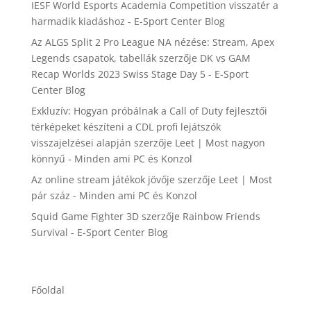
IESF World Esports Academia Competition visszatér a
harmadik kiadáshoz - E-Sport Center Blog
Az ALGS Split 2 Pro League NA nézése: Stream, Apex
Legends csapatok, tabellák
szerzője
DK vs GAM
Recap Worlds 2023 Swiss Stage Day 5 - E-Sport
Center Blog
Exkluzív: Hogyan próbálnak a Call of Duty fejlesztői
térképeket készíteni a CDL profi lejátszók
visszajelzései alapján
szerzője
Leet | Most nagyon
könnyű - Minden ami PC és Konzol
Az online stream játékok jövője
szerzője
Leet | Most
pár száz - Minden ami PC és Konzol
Squid Game Fighter 3D
szerzője
Rainbow Friends
Survival - E-Sport Center Blog
Főoldal