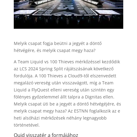
Melyik csapat fogja beütni a jegyét a döntő
hétvégére, és melyik csapat megy haza?
A Team Liquid vs 100 Thieves mérkőzéssel kezdődik
az LCS 2024 Spring Split rájátszásának következő
fordulója. A 100 Thieves a Cloud9-től elszenvedett
megalázó vereség után visszavágott, míg a Team
Liquid a FlyQuest elleni vereség után szintén egy
fölényes győzelemmel állt talpra a Dignitas ellen.
Melyik csapat üti be a jegyét a döntő hétvégéjére, és
melyik csapat megy haza? Az ESTNN foglalkozik az e
heti alsóházi mérkőzések néhány legnagyobb
történetével.
Quid visszatér a formájához