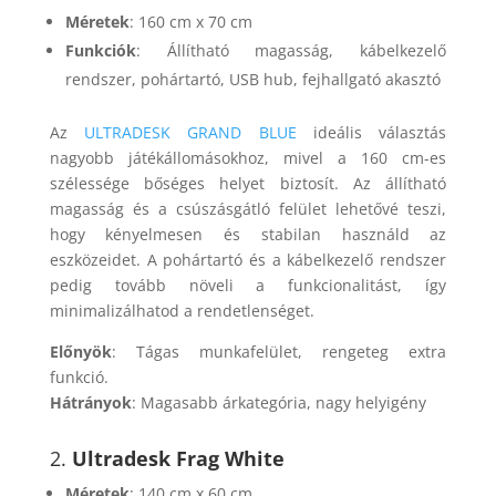
Méretek
: 160 cm x 70 cm
Funkciók
: Állítható magasság, kábelkezelő
rendszer, pohártartó, USB hub, fejhallgató akasztó
Az
ULTRADESK GRAND BLUE
ideális választás
nagyobb játékállomásokhoz, mivel a 160 cm-es
szélessége bőséges helyet biztosít. Az állítható
magasság és a csúszásgátló felület lehetővé teszi,
hogy kényelmesen és stabilan használd az
eszközeidet. A pohártartó és a kábelkezelő rendszer
pedig tovább növeli a funkcionalitást, így
minimalizálhatod a rendetlenséget.
Előnyök
: Tágas munkafelület, rengeteg extra
funkció.
Hátrányok
: Magasabb árkategória, nagy helyigény
2.
Ultradesk Frag White
Méretek
: 140 cm x 60 cm