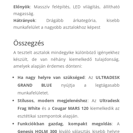
Előnyök
: Masszív felépítés, LED világítás, állítható
magasság.
Hátrányok
: Drágább árkategória, kisebb
munkafelület a nagyobb asztalokhoz képest​
Összegzés
A tesztelt asztalok mindegyike különböző igényekhez
készült, de van néhány kiemelkedő tulajdonság,
amelyek alapján érdemes dönteni:
Ha nagy helyre van szükséged
: Az
ULTRADESK
GRAND BLUE
nyújtja a legtágasabb
munkafelületet.
Stílusos, modern megjelenéshez
: Az
Ultradesk
Frag White
és a
Cougar MARS 120
kiemelkedik az
esztétikai szempontok alapján.
Funkciókban gazdag, kompakt megoldás
: A
Genesis HOLM 300
kiváló választás kisebb helyre