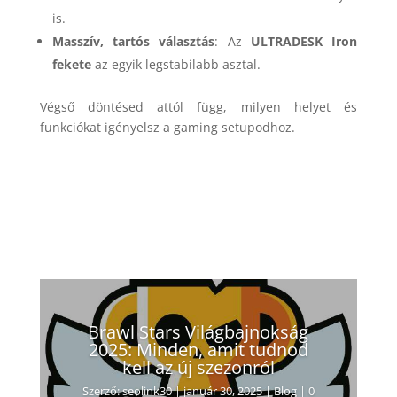
is.
Masszív, tartós választás
: Az
ULTRADESK Iron
fekete
az egyik legstabilabb asztal.
Végső döntésed attól függ, milyen helyet és
funkciókat igényelsz a gaming setupodhoz.
Brawl Stars Világbajnokság
2025: Minden, amit tudnod
kell az új szezonról
Szerző:
seolink30
|
január 30, 2025
|
Blog
| 0