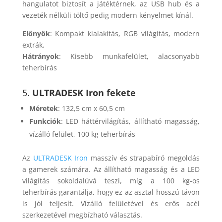
hangulatot biztosít a játéktérnek, az USB hub és a
vezeték nélküli töltő pedig modern kényelmet kínál.
Előnyök
: Kompakt kialakítás, RGB világítás, modern
extrák.
Hátrányok
: Kisebb munkafelület, alacsonyabb
teherbírás
5.
ULTRADESK Iron fekete
Méretek
: 132,5 cm x 60,5 cm
Funkciók
: LED háttérvilágítás, állítható magasság,
vízálló felület, 100 kg teherbírás
Az
ULTRADESK Iron
masszív és strapabíró megoldás
a gamerek számára. Az állítható magasság és a LED
világítás sokoldalúvá teszi, míg a 100 kg-os
teherbírás garantálja, hogy ez az asztal hosszú távon
is jól teljesít. Vízálló felületével és erős acél
szerkezetével megbízható választás.