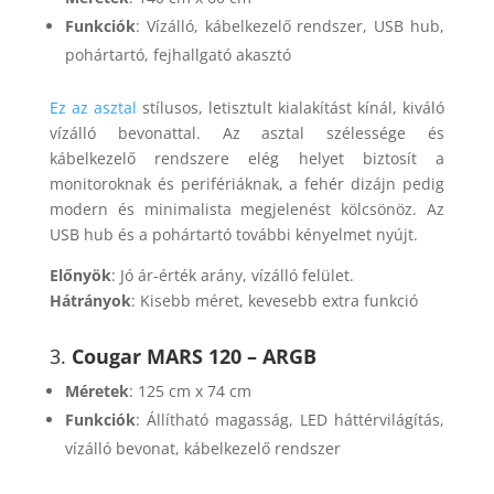
Funkciók
: Vízálló, kábelkezelő rendszer, USB hub,
pohártartó, fejhallgató akasztó
Ez az asztal
stílusos, letisztult kialakítást kínál, kiváló
vízálló bevonattal. Az asztal szélessége és
kábelkezelő rendszere elég helyet biztosít a
monitoroknak és perifériáknak, a fehér dizájn pedig
modern és minimalista megjelenést kölcsönöz. Az
USB hub és a pohártartó további kényelmet nyújt.
Előnyök
: Jó ár-érték arány, vízálló felület.
Hátrányok
: Kisebb méret, kevesebb extra funkció​
3.
Cougar MARS 120 – ARGB
Méretek
: 125 cm x 74 cm
Funkciók
: Állítható magasság, LED háttérvilágítás,
vízálló bevonat, kábelkezelő rendszer