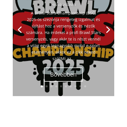
Hozzászólások
A Brawl Stars Championship (BSC)
2025-ös szezonja rengeteg izgalmat és
újítást hoz a versenyzők és nézők
számára. Ha érdekel a profi Brawl Stars
versenyzés, vagy akár te is részt vennél
a világ egyik legnagyobb mobil e-sport
eseményén, akkor ez a cikk neked
szól!Mi az...
Bővebben