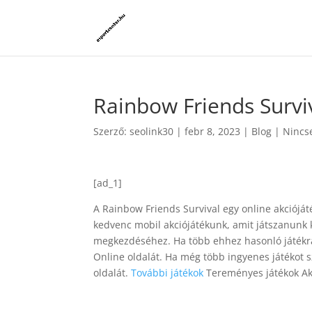
Rainbow Friends Survi
Szerző:
seolink30
|
febr 8, 2023
|
Blog
|
Nincs
[ad_1]
A Rainbow Friends Survival egy online akcióját
kedvenc mobil akciójátékunk, amit játszanunk 
megkezdéséhez. Ha több ehhez hasonló játékra
Online oldalát. Ha még több ingyenes játékot 
oldalát.
További játékok
Tereményes játékok Akci