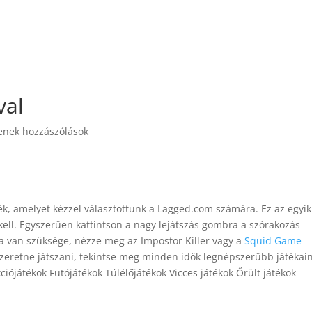
val
enek hozzászólások
ék, amelyet kézzel választottunk a Lagged.com számára. Ez az egyik
kell. Egyszerűen kattintson a nagy lejátszás gombra a szórakozás
 van szüksége, nézze meg az Impostor Killer vagy a
Squid Game
szeretne játszani, tekintse meg minden idők legnépszerűbb játékai
ójátékok Futójátékok Túlélőjátékok Vicces játékok Őrült játékok