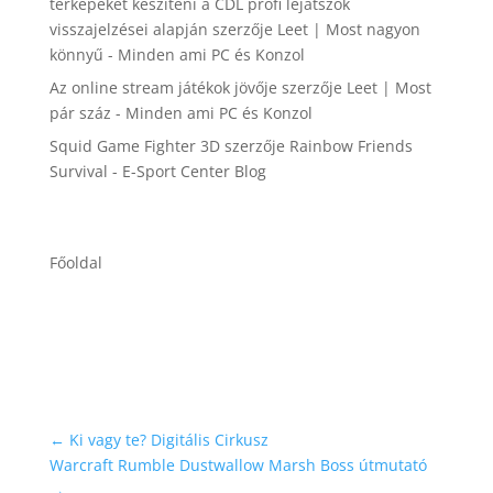
térképeket készíteni a CDL profi lejátszók
visszajelzései alapján
szerzője
Leet | Most nagyon
könnyű - Minden ami PC és Konzol
Az online stream játékok jövője
szerzője
Leet | Most
pár száz - Minden ami PC és Konzol
Squid Game Fighter 3D
szerzője
Rainbow Friends
Survival - E-Sport Center Blog
Főoldal
←
Ki vagy te? Digitális Cirkusz
Warcraft Rumble Dustwallow Marsh Boss útmutató
→