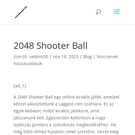
2048 Shooter Ball
Szerző:
seolink30
|
nov 18, 2023
|
Blog
|
Nincsenek
hozzászólások
[ad_1]
A 2048 Shooter Ball egy online kirakós játék, amelyet
kézzel választottunk a Lagged.com számára. Ez az
egyik kedvenc mobil kirakós játékunk, amit
játszanunk kell. Egyszerűen kattintson a nagy
lejátszás gombra a szórakozás megkezdéséhez. Ha
még több ehhez hasonló címet szeretne, nézze meg