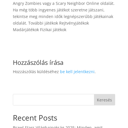
Angry Zombies vagy a Scary Neighbor Online oldalát.
Ha még több ingyenes játékot szeretne játszani,
tekintse meg minden idők legnépszerűbb játékainak
oldalát. További játékok Rejtvényjátékok
Madárjátékok Fizikai játékok
Hozzászólás írása
Hozzászólás küldéséhez
be kell jelentkezni
.
Keresés
Recent Posts
Brawl Stars Világbajnokság 2025: Minden, amit