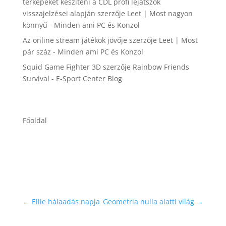
térképeket készíteni a CDL profi lejátszók
visszajelzései alapján
szerzője
Leet | Most nagyon
könnyű - Minden ami PC és Konzol
Az online stream játékok jövője
szerzője
Leet | Most
pár száz - Minden ami PC és Konzol
Squid Game Fighter 3D
szerzője
Rainbow Friends
Survival - E-Sport Center Blog
Főoldal
←
Ellie hálaadás napja
Geometria nulla alatti világ
→