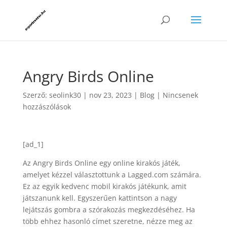
Angry Birds Online
Szerző:
seolink30
|
nov 23, 2023
|
Blog
|
Nincsenek
hozzászólások
[ad_1]
Az Angry Birds Online egy online kirakós játék,
amelyet kézzel választottunk a Lagged.com számára.
Ez az egyik kedvenc mobil kirakós játékunk, amit
játszanunk kell. Egyszerűen kattintson a nagy
lejátszás gombra a szórakozás megkezdéséhez. Ha
több ehhez hasonló címet szeretne, nézze meg az