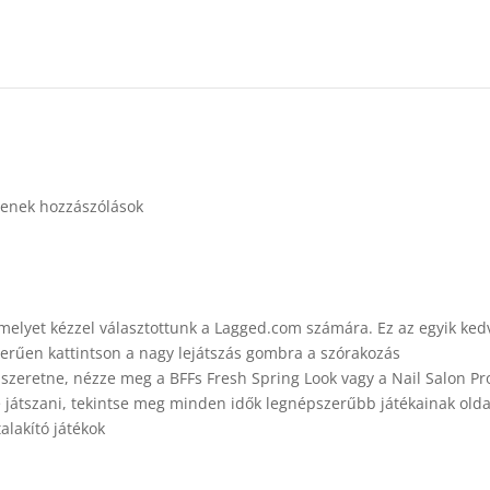
enek hozzászólások
melyet kézzel választottunk a Lagged.com számára. Ez az egyik ke
zerűen kattintson a nagy lejátszás gombra a szórakozás
zeretne, nézze meg a BFFs Fresh Spring Look vagy a Nail Salon Pr
e játszani, tekintse meg minden idők legnépszerűbb játékainak olda
alakító játékok