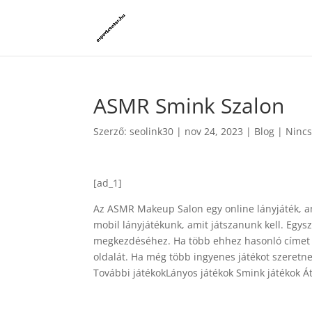
ASMR Smink Szalon
Szerző:
seolink30
|
nov 24, 2023
|
Blog
|
Nincs
[ad_1]
Az ASMR Makeup Salon egy online lányjáték, a
mobil lányjátékunk, amit játszanunk kell. Egys
megkezdéséhez. Ha több ehhez hasonló címet s
oldalát. Ha még több ingyenes játékot szeretn
További játékokLányos játékok Smink játékok Át