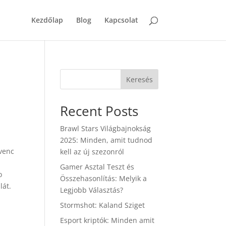
Kezdőlap
Blog
Kapcsolat
Keresés
Recent Posts
Brawl Stars Világbajnokság
2025: Minden, amit tudnod
dvenc
kell az új szezonról
Gamer Asztal Teszt és
o
Összehasonlítás: Melyik a
lát.
Legjobb Választás?
Stormshot: Kaland Sziget
Esport kriptók: Minden amit