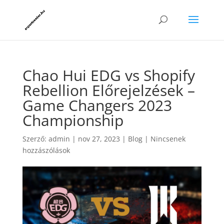
Chao Hui EDG vs Shopify
Rebellion Előrejelzések –
Game Changers 2023
Championship
Szerző:
admin
|
nov 27, 2023
|
Blog
|
Nincsenek
hozzászólások