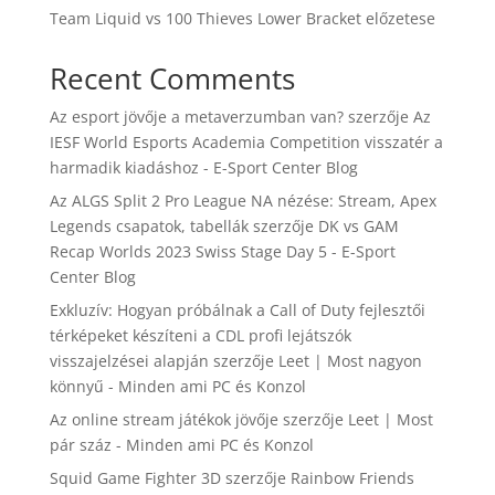
Team Liquid vs 100 Thieves Lower Bracket előzetese
Recent Comments
Az esport jövője a metaverzumban van?
szerzője
Az
IESF World Esports Academia Competition visszatér a
harmadik kiadáshoz - E-Sport Center Blog
Az ALGS Split 2 Pro League NA nézése: Stream, Apex
Legends csapatok, tabellák
szerzője
DK vs GAM
Recap Worlds 2023 Swiss Stage Day 5 - E-Sport
Center Blog
Exkluzív: Hogyan próbálnak a Call of Duty fejlesztői
térképeket készíteni a CDL profi lejátszók
visszajelzései alapján
szerzője
Leet | Most nagyon
könnyű - Minden ami PC és Konzol
Az online stream játékok jövője
szerzője
Leet | Most
pár száz - Minden ami PC és Konzol
Squid Game Fighter 3D
szerzője
Rainbow Friends