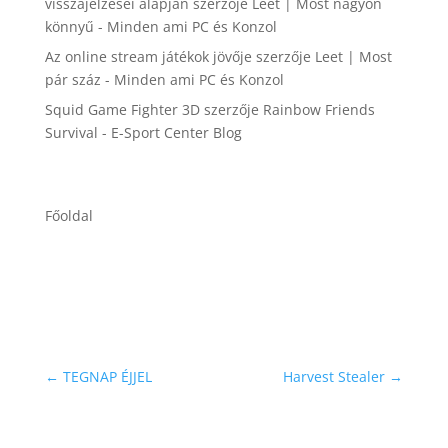
visszajelzései alapján
szerzője
Leet | Most nagyon
könnyű - Minden ami PC és Konzol
Az online stream játékok jövője
szerzője
Leet | Most
pár száz - Minden ami PC és Konzol
Squid Game Fighter 3D
szerzője
Rainbow Friends
Survival - E-Sport Center Blog
Főoldal
←
TEGNAP ÉJJEL
Harvest Stealer
→