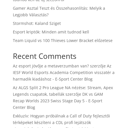
Gamer Asztal Teszt és Összehasonlítás: Melyik a
Legjobb Választás?
Stormshot: Kaland Sziget
Esport kriptók: Minden amit tudnod kell
Team Liquid vs 100 Thieves Lower Bracket előzetese
Recent Comments
Az esport jövője a metaverzumban van?
szerzője
Az
IESF World Esports Academia Competition visszatér a
harmadik kiadáshoz - E-Sport Center Blog
Az ALGS Split 2 Pro League NA nézése: Stream, Apex
Legends csapatok, tabellák
szerzője
DK vs GAM
Recap Worlds 2023 Swiss Stage Day 5 - E-Sport
Center Blog
Exkluzív: Hogyan próbálnak a Call of Duty fejlesztői
térképeket készíteni a CDL profi lejátszók