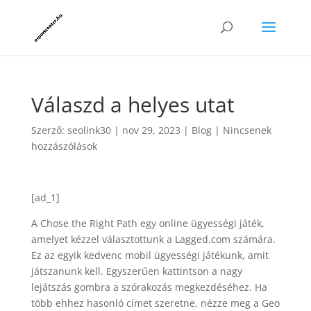
Válaszd a helyes utat
Szerző:
seolink30
|
nov 29, 2023
|
Blog
|
Nincsenek
hozzászólások
[ad_1]
A Chose the Right Path egy online ügyességi játék,
amelyet kézzel választottunk a Lagged.com számára.
Ez az egyik kedvenc mobil ügyességi játékunk, amit
játszanunk kell. Egyszerűen kattintson a nagy
lejátszás gombra a szórakozás megkezdéséhez. Ha
több ehhez hasonló címet szeretne, nézze meg a Geo