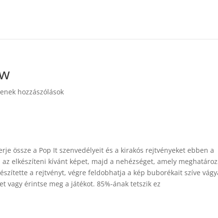
aw
enek hozzászólások
erje össze a Pop It szenvedélyeit és a kirakós rejtvényeket ebben a
i az elkészíteni kívánt képet, majd a nehézséget, amely meghatároz
észítette a rejtvényt, végre feldobhatja a kép buborékait szíve vágy
ret vagy érintse meg a játékot. 85%-ának tetszik ez