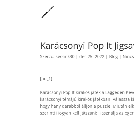
Karácsonyi Pop It Jigs
Szerző:
seolink30
|
dec 25, 2022
|
Blog
|
Nincs
[ad_1]
Karácsonyi Pop It kirakós játék a Laggeden Kev
karácsonyi témájú kirakós játékban! Válassza k
hogy hány darabból álljon a puzzle. Miután elk
szerint! Hogyan kell játszani: Használja az ege