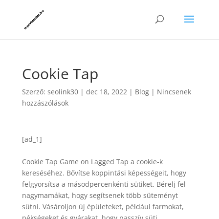
Cookie Tap
Szerző:
seolink30
|
dec 18, 2022
|
Blog
|
Nincsenek
hozzászólások
[ad_1]
Cookie Tap Game on Lagged Tap a cookie-k
kereséséhez. Bővítse koppintási képességeit, hogy
felgyorsítsa a másodpercenkénti sütiket. Bérelj fel
nagymamákat, hogy segítsenek több süteményt
sütni. Vásároljon új épületeket, például farmokat,
pékségeket és gyárakat, hogy passzív süti