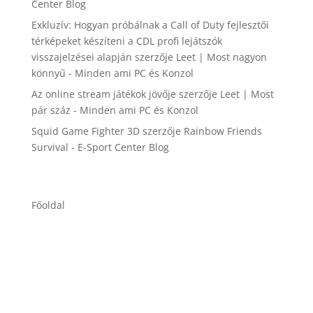
Center Blog
Exkluzív: Hogyan próbálnak a Call of Duty fejlesztői
térképeket készíteni a CDL profi lejátszók
visszajelzései alapján
szerzője
Leet | Most nagyon
könnyű - Minden ami PC és Konzol
Az online stream játékok jövője
szerzője
Leet | Most
pár száz - Minden ami PC és Konzol
Squid Game Fighter 3D
szerzője
Rainbow Friends
Survival - E-Sport Center Blog
Főoldal