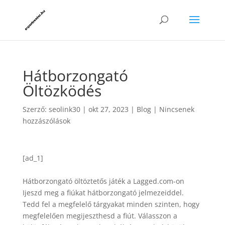
Hátborzongató
Öltözködés
Szerző:
seolink30
|
okt 27, 2023
|
Blog
|
Nincsenek
hozzászólások
[ad_1]
Hátborzongató öltöztetős játék a Lagged.com-on
Ijeszd meg a fiúkat hátborzongató jelmezeiddel.
Tedd fel a megfelelő tárgyakat minden szinten, hogy
megfelelően megijeszthesd a fiút. Válasszon a