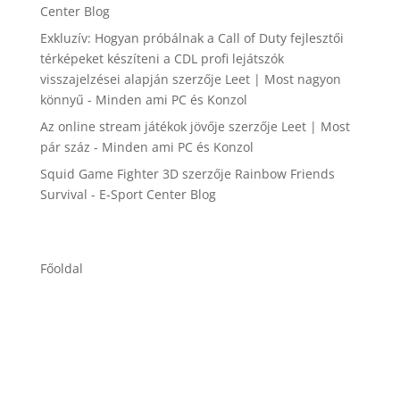
Center Blog
Exkluzív: Hogyan próbálnak a Call of Duty fejlesztői
térképeket készíteni a CDL profi lejátszók
visszajelzései alapján
szerzője
Leet | Most nagyon
könnyű - Minden ami PC és Konzol
Az online stream játékok jövője
szerzője
Leet | Most
pár száz - Minden ami PC és Konzol
Squid Game Fighter 3D
szerzője
Rainbow Friends
Survival - E-Sport Center Blog
Főoldal