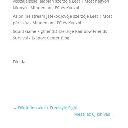
visszajelzései alapján
szerzője
Leet | Most nagyon
könnyű - Minden ami PC és Konzol
Az online stream játékok jövője
szerzője
Leet | Most
pár száz - Minden ami PC és Konzol
Squid Game Fighter 3D
szerzője
Rainbow Friends
Survival - E-Sport Center Blog
Főoldal
←
Döntetlen akció: Freestyle Fight
Messi az új kihívás
→