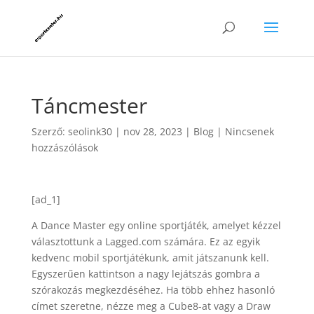
Táncmester
Szerző:
seolink30
|
nov 28, 2023
|
Blog
|
Nincsenek
hozzászólások
[ad_1]
A Dance Master egy online sportjáték, amelyet kézzel
választottunk a Lagged.com számára. Ez az egyik
kedvenc mobil sportjátékunk, amit játszanunk kell.
Egyszerűen kattintson a nagy lejátszás gombra a
szórakozás megkezdéséhez. Ha több ehhez hasonló
címet szeretne, nézze meg a Cube8-at vagy a Draw