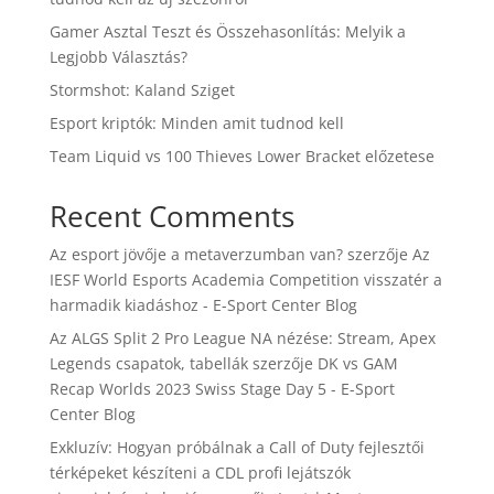
Gamer Asztal Teszt és Összehasonlítás: Melyik a
Legjobb Választás?
Stormshot: Kaland Sziget
Esport kriptók: Minden amit tudnod kell
Team Liquid vs 100 Thieves Lower Bracket előzetese
Recent Comments
Az esport jövője a metaverzumban van?
szerzője
Az
IESF World Esports Academia Competition visszatér a
harmadik kiadáshoz - E-Sport Center Blog
Az ALGS Split 2 Pro League NA nézése: Stream, Apex
Legends csapatok, tabellák
szerzője
DK vs GAM
Recap Worlds 2023 Swiss Stage Day 5 - E-Sport
Center Blog
Exkluzív: Hogyan próbálnak a Call of Duty fejlesztői
térképeket készíteni a CDL profi lejátszók