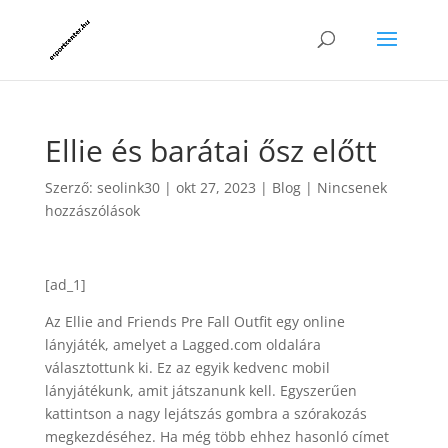
Ellie és barátai ősz előtt
Szerző:
seolink30
|
okt 27, 2023
|
Blog
|
Nincsenek
hozzászólások
[ad_1]
Az Ellie and Friends Pre Fall Outfit egy online
lányjáték, amelyet a Lagged.com oldalára
választottunk ki. Ez az egyik kedvenc mobil
lányjátékunk, amit játszanunk kell. Egyszerűen
kattintson a nagy lejátszás gombra a szórakozás
megkezdéséhez. Ha még több ehhez hasonló címet