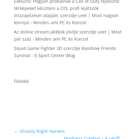
Exkluzív: Hogyan próbálnak a Call of Duty fejlesztői
térképeket készíteni a CDL profi lejátszók
visszajelzései alapján
szerzője
Leet | Most nagyon
könnyű - Minden ami PC és Konzol
Az online stream játékok jövője
szerzője
Leet | Most
pár száz - Minden ami PC és Konzol
Squid Game Fighter 3D
szerzője
Rainbow Friends
Survival - E-Sport Center Blog
Főoldal
←
Ghostly Night Harvest
Madness Combat – A seriff
→