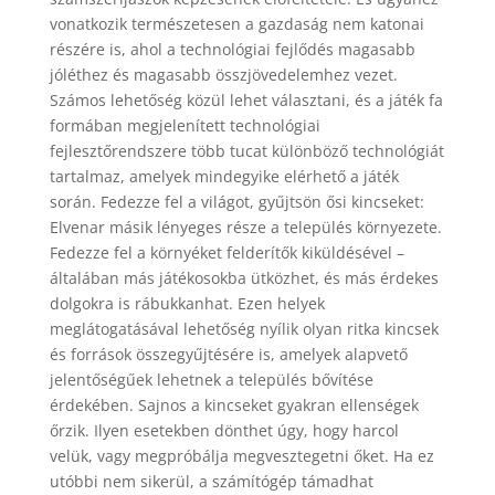
vonatkozik természetesen a gazdaság nem katonai
részére is, ahol a technológiai fejlődés magasabb
jóléthez és magasabb összjövedelemhez vezet.
Számos lehetőség közül lehet választani, és a játék fa
formában megjelenített technológiai
fejlesztőrendszere több tucat különböző technológiát
tartalmaz, amelyek mindegyike elérhető a játék
során. Fedezze fel a világot, gyűjtsön ősi kincseket:
Elvenar másik lényeges része a település környezete.
Fedezze fel a környéket felderítők kiküldésével –
általában más játékosokba ütközhet, és más érdekes
dolgokra is rábukkanhat. Ezen helyek
meglátogatásával lehetőség nyílik olyan ritka kincsek
és források összegyűjtésére is, amelyek alapvető
jelentőségűek lehetnek a település bővítése
érdekében. Sajnos a kincseket gyakran ellenségek
őrzik. Ilyen esetekben dönthet úgy, hogy harcol
velük, vagy megpróbálja megvesztegetni őket. Ha ez
utóbbi nem sikerül, a számítógép támadhat