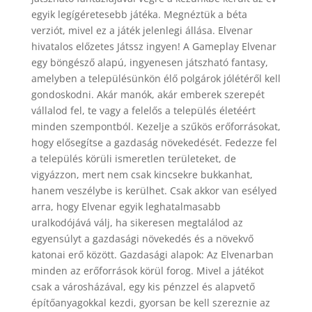
egyik legígéretesebb játéka. Megnéztük a béta
verziót, mivel ez a játék jelenlegi állása. Elvenar
hivatalos előzetes Játssz ingyen! A Gameplay Elvenar
egy böngésző alapú, ingyenesen játszható fantasy,
amelyben a településünkön élő polgárok jólétéről kell
gondoskodni. Akár manók, akár emberek szerepét
vállalod fel, te vagy a felelős a település életéért
minden szempontból. Kezelje a szűkös erőforrásokat,
hogy elősegítse a gazdaság növekedését. Fedezze fel
a település körüli ismeretlen területeket, de
vigyázzon, mert nem csak kincsekre bukkanhat,
hanem veszélybe is kerülhet. Csak akkor van esélyed
arra, hogy Elvenar egyik leghatalmasabb
uralkodójává válj, ha sikeresen megtalálod az
egyensúlyt a gazdasági növekedés és a növekvő
katonai erő között. Gazdasági alapok: Az Elvenarban
minden az erőforrások körül forog. Mivel a játékot
csak a városházával, egy kis pénzzel és alapvető
építőanyagokkal kezdi, gyorsan be kell szereznie az