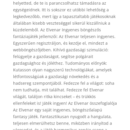
helyetted, de te is parancsolhatsz támadásra az
egységeidnek. Itt is sokszor ez utóbbi lehetőség a
legkedvezőbb, mert így a tapasztaltabb játékosoknak
általában kisebb veszteséggel sikerül kiszállniuk a
küzdelemből. Az Elvenar Ingyenes böngészős
fantáziajáték jellemzői: Az Elvenar teljesen ingyenes.
Egyszerűen regisztráljon, és kezdje el, mindezt a
webböngészőjében. Kihívó gazdasági szimuláció:
felügyelje a gazdaságot, segítse polgárait
gazdagsághoz és jóléthez. Tudományos előnyök:
Kutasson olyan nagyszerű technológiákat, amelyek
létfontosságúak a gazdasági növekedés és a
hadsereg szempontjából. Fedezze fel a világot: soha
nem tudhatja, mit találhat. Fedezze fel Elvenar
világát, találjon ritka kincseket – és trükkös
ellenfeleket is! Játék ingyen! Az Elvenar összefoglalója
Az Elvenar egy saját ingyenes, böngészőalapú
fantasy játék. Fantasztikusan nyugodt a hangulata,
teljesen elmerülhetsz benne, miközben irányítod a
városodat, és a játék harmonikus zenéje cseng a