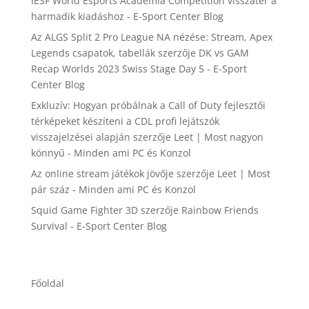
IESF World Esports Academia Competition visszatér a
harmadik kiadáshoz - E-Sport Center Blog
Az ALGS Split 2 Pro League NA nézése: Stream, Apex
Legends csapatok, tabellák
szerzője
DK vs GAM
Recap Worlds 2023 Swiss Stage Day 5 - E-Sport
Center Blog
Exkluzív: Hogyan próbálnak a Call of Duty fejlesztői
térképeket készíteni a CDL profi lejátszók
visszajelzései alapján
szerzője
Leet | Most nagyon
könnyű - Minden ami PC és Konzol
Az online stream játékok jövője
szerzője
Leet | Most
pár száz - Minden ami PC és Konzol
Squid Game Fighter 3D
szerzője
Rainbow Friends
Survival - E-Sport Center Blog
Főoldal