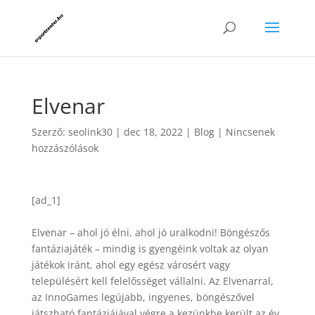
Elvenar
Szerző:
seolink30
|
dec 18, 2022
|
Blog
|
Nincsenek
hozzászólások
[ad_1]
Elvenar – ahol jó élni, ahol jó uralkodni! Böngészős
fantáziajáték – mindig is gyengéink voltak az olyan
játékok iránt, ahol egy egész városért vagy
településért kell felelősséget vállalni. Az Elvenarral,
az InnoGames legújabb, ingyenes, böngészővel
játszható fantáziájával végre a kezünkbe került az év