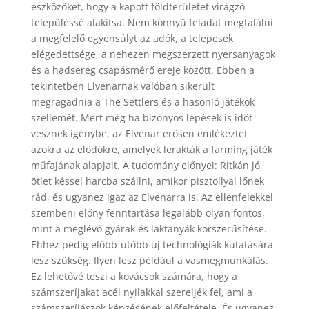
eszközöket, hogy a kapott földterületet virágzó
településsé alakítsa. Nem könnyű feladat megtalálni
a megfelelő egyensúlyt az adók, a telepesek
elégedettsége, a nehezen megszerzett nyersanyagok
és a hadsereg csapásmérő ereje között. Ebben a
tekintetben Elvenarnak valóban sikerült
megragadnia a The Settlers és a hasonló játékok
szellemét. Mert még ha bizonyos lépések is időt
vesznek igénybe, az Elvenar erősen emlékeztet
azokra az elődökre, amelyek lerakták a farming játék
műfajának alapjait. A tudomány előnyei: Ritkán jó
ötlet késsel harcba szállni, amikor pisztollyal lőnek
rád, és ugyanez igaz az Elvenarra is. Az ellenfelekkel
szembeni előny fenntartása legalább olyan fontos,
mint a meglévő gyárak és laktanyák korszerűsítése.
Ehhez pedig előbb-utóbb új technológiák kutatására
lesz szükség. Ilyen lesz például a vasmegmunkálás.
Ez lehetővé teszi a kovácsok számára, hogy a
számszeríjakat acél nyilakkal szereljék fel, ami a
számszeríjászok képzésének előfeltétele. És ugyanez