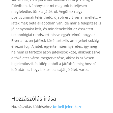
füledben. Néhányszor mi magunk is teljesen
megfeledkeztünk a játékról. Végül ez nagy
pozitívumnak tekinthető: újabb érv Elvenar mellett. A
játék még béta állapotban van, de már a felépítése is
jó benyomást kelt, és mindenekelőtt az összetett
technológiai rendszert nézve egyértelmű, hogy az
Elvenar azon játékok közé tartozik, amelyeket sokáig
élvezni fog. A játék egyértelműen ígéretes, így még
ha nem is tartozol azon játékosok közé, akiknek szíve
a tökéletes város megtervezése, akkor is szívesen
bejelentkezik és kilép ebből a játékból még hosszú
idő után is, hogy biztosítsa saját jólétét. város.
Hozzászólás írása
Hozzászólás küldéséhez
be kell jelentkezni
.