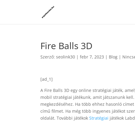
Fire Balls 3D
Szerző:
seolink30
|
febr 7, 2023
|
Blog
|
Nincs
[ad_1]
A Fire Balls 3D egy online stratégiai játék, am
mobil stratégiai játékunk, amit játszanunk kel
megkezdéséhez. Ha több ehhez hasonló címet s
című filmet. Ha még több ingyenes játékot sze
oldalát. További játékok
Stratégiai
játékok Labd