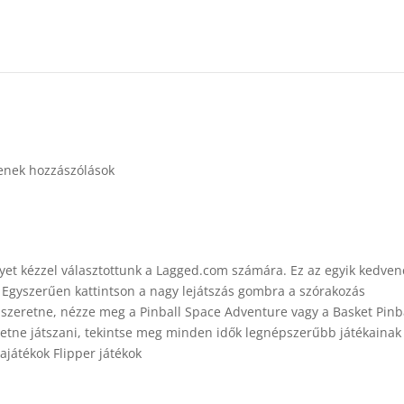
enek hozzászólások
elyet kézzel választottunk a Lagged.com számára. Ez az egyik kedven
l. Egyszerűen kattintson a nagy lejátszás gombra a szórakozás
zeretne, nézze meg a Pinball Space Adventure vagy a Basket Pinb
retne játszani, tekintse meg minden idők legnépszerűbb játékainak
ajátékok Flipper játékok