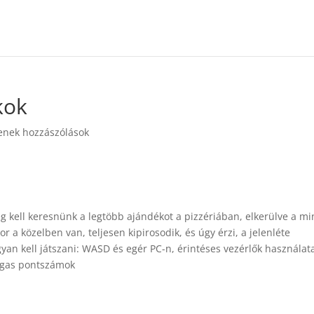
kok
enek hozzászólások
 kell keresnünk a legtöbb ajándékot a pizzériában, elkerülve a mi
r a közelben van, teljesen kipirosodik, és úgy érzi, a jelenléte
yan kell játszani: WASD és egér PC-n, érintéses vezérlők használat
agas pontszámok