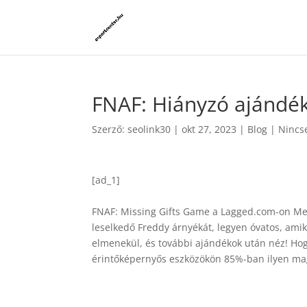
FNAF: Hiányzó ajándé
Szerző:
seolink30
|
okt 27, 2023
|
Blog
|
Nincs
[ad_1]
FNAF: Missing Gifts Game a Lagged.com-on Meg
leselkedő Freddy árnyékát, legyen óvatos, amiko
elmenekül, és további ajándékok után néz! Hog
érintőképernyős eszközökön 85%-ban ilyen m