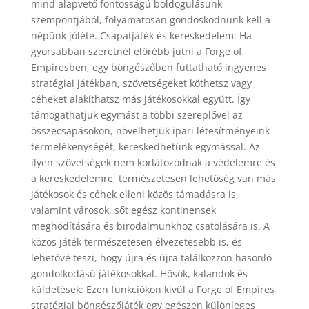
mind alapvető fontosságú boldogulásunk
szempontjából, folyamatosan gondoskodnunk kell a
népünk jóléte. Csapatjáték és kereskedelem: Ha
gyorsabban szeretnél előrébb jutni a Forge of
Empiresben, egy böngészőben futtatható ingyenes
stratégiai játékban, szövetségeket köthetsz vagy
céheket alakíthatsz más játékosokkal együtt. Így
támogathatjuk egymást a többi szereplővel az
összecsapásokon, növelhetjük ipari létesítményeink
termelékenységét, kereskedhetünk egymással. Az
ilyen szövetségek nem korlátozódnak a védelemre és
a kereskedelemre, természetesen lehetőség van más
játékosok és céhek elleni közös támadásra is,
valamint városok, sőt egész kontinensek
meghódítására és birodalmunkhoz csatolására is. A
közös játék természetesen élvezetesebb is, és
lehetővé teszi, hogy újra és újra találkozzon hasonló
gondolkodású játékosokkal. Hősök, kalandok és
küldetések: Ezen funkciókon kívül a Forge of Empires
stratégiai böngészőjáték egy egészen különleges