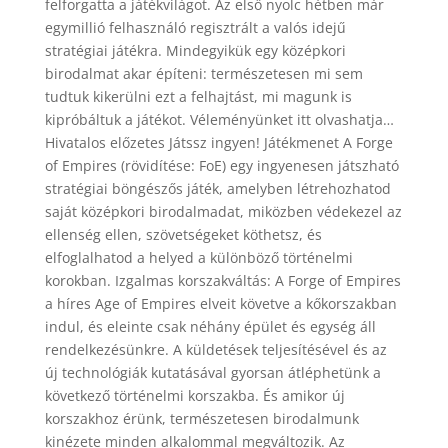
felforgatta a játékvilágot. Az első nyolc hétben már
egymillió felhasználó regisztrált a valós idejű
stratégiai játékra. Mindegyikük egy középkori
birodalmat akar építeni: természetesen mi sem
tudtuk kikerülni ezt a felhajtást, mi magunk is
kipróbáltuk a játékot. Véleményünket itt olvashatja…
Hivatalos előzetes Játssz ingyen! Játékmenet A Forge
of Empires (rövidítése: FoE) egy ingyenesen játszható
stratégiai böngészős játék, amelyben létrehozhatod
saját középkori birodalmadat, miközben védekezel az
ellenség ellen, szövetségeket köthetsz, és
elfoglalhatod a helyed a különböző történelmi
korokban. Izgalmas korszakváltás: A Forge of Empires
a híres Age of Empires elveit követve a kőkorszakban
indul, és eleinte csak néhány épület és egység áll
rendelkezésünkre. A küldetések teljesítésével és az
új technológiák kutatásával gyorsan átléphetünk a
következő történelmi korszakba. És amikor új
korszakhoz érünk, természetesen birodalmunk
kinézete minden alkalommal megváltozik. Az