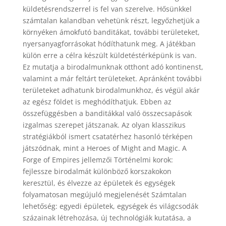
küldetésrendszerrel is fel van szerelve. Hősünkkel
számtalan kalandban vehetünk részt, legyőzhetjük a
környéken ámokfutó banditákat, további területeket,
nyersanyagforrásokat hódíthatunk meg. A játékban
külön erre a célra készült küldetéstérképünk is van.
Ez mutatja a birodalmunknak otthont adó kontinenst,
valamint a már feltárt területeket. Apránként további
területeket adhatunk birodalmunkhoz, és végül akár
az egész földet is meghódíthatjuk. Ebben az
összefüggésben a banditákkal való összecsapások
izgalmas szerepet játszanak. Az olyan klasszikus
stratégiákból ismert csatatérhez hasonló térképen
játszódnak, mint a Heroes of Might and Magic. A
Forge of Empires jellemzői Történelmi korok:
fejlessze birodalmát különböző korszakokon
keresztül, és élvezze az épületek és egységek
folyamatosan megújuló megjelenését Számtalan
lehetőség: egyedi épületek, egységek és világcsodák
százainak létrehozása, új technológiák kutatása, a