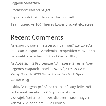
Legjobb Választás?
Stormshot: Kaland Sziget
Esport kriptók: Minden amit tudnod kell
Team Liquid vs 100 Thieves Lower Bracket előzetese
Recent Comments
Az esport jövője a metaverzumban van?
szerzője
Az
IESF World Esports Academia Competition visszatér a
harmadik kiadáshoz - E-Sport Center Blog
Az ALGS Split 2 Pro League NA nézése: Stream, Apex
Legends csapatok, tabellák
szerzője
DK vs GAM
Recap Worlds 2023 Swiss Stage Day 5 - E-Sport
Center Blog
Exkluzív: Hogyan próbálnak a Call of Duty fejlesztői
térképeket készíteni a CDL profi lejátszók
visszajelzései alapján
szerzője
Leet | Most nagyon
könnyű - Minden ami PC és Konzol