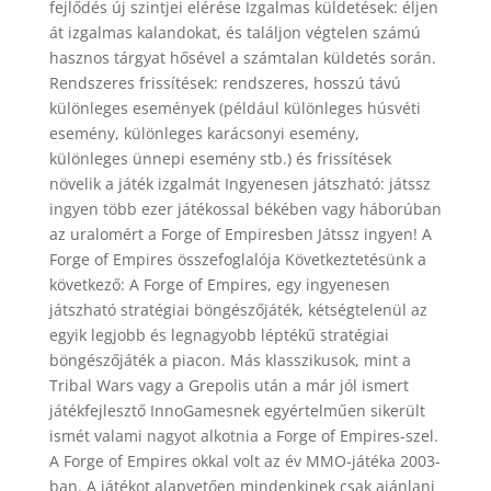
fejlődés új szintjei elérése Izgalmas küldetések: éljen
át izgalmas kalandokat, és találjon végtelen számú
hasznos tárgyat hősével a számtalan küldetés során.
Rendszeres frissítések: rendszeres, hosszú távú
különleges események (például különleges húsvéti
esemény, különleges karácsonyi esemény,
különleges ünnepi esemény stb.) és frissítések
növelik a játék izgalmát Ingyenesen játszható: játssz
ingyen több ezer játékossal békében vagy háborúban
az uralomért a Forge of Empiresben Játssz ingyen! A
Forge of Empires összefoglalója Következtetésünk a
következő: A Forge of Empires, egy ingyenesen
játszható stratégiai böngészőjáték, kétségtelenül az
egyik legjobb és legnagyobb léptékű stratégiai
böngészőjáték a piacon. Más klasszikusok, mint a
Tribal Wars vagy a Grepolis után a már jól ismert
játékfejlesztő InnoGamesnek egyértelműen sikerült
ismét valami nagyot alkotnia a Forge of Empires-szel.
A Forge of Empires okkal volt az év MMO-játéka 2003-
ban. A játékot alapvetően mindenkinek csak ajánlani