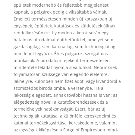
épületek modernebb és fejlettebb megjelenést
kapnak, a polgárok pedig civilizáltabbá válnak.
Emellett természetesen minden új korszakban új
egységek, épületek, kutatások és küldetések állnak
rendelkezésünkre. Ily módon a korok során egy
hatalmas birodalmat építhetünk fel, amelyet sem
gazdaságilag, sem katonailag, sem technológiailag
nem lehet legyőzni. Éhes polgárok, szorgalmas
munkások: A birodalom fejeként természetesen
mindenféle feladat nyomja a vállunkat. Népünknek
folyamatosan szüksége van elegendő élelemre,
lakhelyre, különben nem fizet adót, vagy kivándorol a
szomszédos birodalomba, a versenybe. Ha a
lakosság elégedett, annak további haszna is van: az
elégedettség növeli a kutatóberendezések és a
termelőhelyek hatékonyságát. Ezért, bár az új
technológiák kutatása, a különféle kereskedelmi és
katonai termékek gyártása, kereskedelme, valamint
az egységek kiképzése a Forge of Empiresben mind-