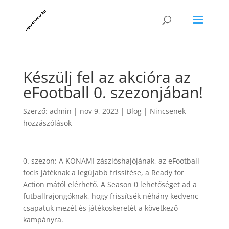
Készülj fel az akcióra az
eFootball 0. szezonjában!
Szerző:
admin
|
nov 9, 2023
|
Blog
|
Nincsenek
hozzászólások
0. szezon: A KONAMI zászlóshajójának, az eFootball
focis játéknak a legújabb frissítése, a Ready for
Action mától elérhető. A Season 0 lehetőséget ad a
futballrajongóknak, hogy frissítsék néhány kedvenc
csapatuk mezét és játékoskeretét a következő
kampányra.