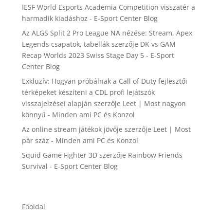
IESF World Esports Academia Competition visszatér a
harmadik kiadáshoz - E-Sport Center Blog
Az ALGS Split 2 Pro League NA nézése: Stream, Apex
Legends csapatok, tabellák
szerzője
DK vs GAM
Recap Worlds 2023 Swiss Stage Day 5 - E-Sport
Center Blog
Exkluzív: Hogyan próbálnak a Call of Duty fejlesztői
térképeket készíteni a CDL profi lejátszók
visszajelzései alapján
szerzője
Leet | Most nagyon
könnyű - Minden ami PC és Konzol
Az online stream játékok jövője
szerzője
Leet | Most
pár száz - Minden ami PC és Konzol
Squid Game Fighter 3D
szerzője
Rainbow Friends
Survival - E-Sport Center Blog
Főoldal