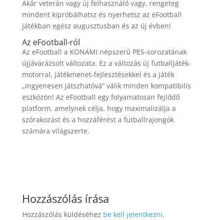
Akár veterán vagy új felhasználó vagy, rengeteg
mindent kipróbálhatsz és nyerhetsz az eFootball
játékban egész augusztusban és az új évben!
Az eFootball-ról
Az eFootball a KONAMI népszerű PES-sorozatának
újjávarázsolt változata. Ez a változás új futballjáték-
motorral, játékmenet-fejlesztésekkel és a játék
„ingyenesen játszhatóvá” válik minden kompatibilis
eszközön! Az eFootball egy folyamatosan fejlődő
platform, amelynek célja, hogy maximalizálja a
szórakozást és a hozzáférést a futballrajongók
számára világszerte.
Hozzászólás írása
Hozzászólás küldéséhez
be kell jelentkezni
.