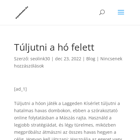
Túljutni a hó felett
Szerző:
seolink30
|
dec 23, 2022
|
Blog
|
Nincsenek
hozzászólások
[ad_1]
Túljutni a hóon játék a Laggeden Kísérlet túljutni a
hatalmas havas dombokon, ebben a szórakoztató
online folytatásban a Mászás rajta. Használd a
legjobb stratégiádat, és légy türelmes, miközben
megpróbálsz átmászni az összes havas hegyen a
célig. Hogyan kell játszani: Használja az egeret vagy