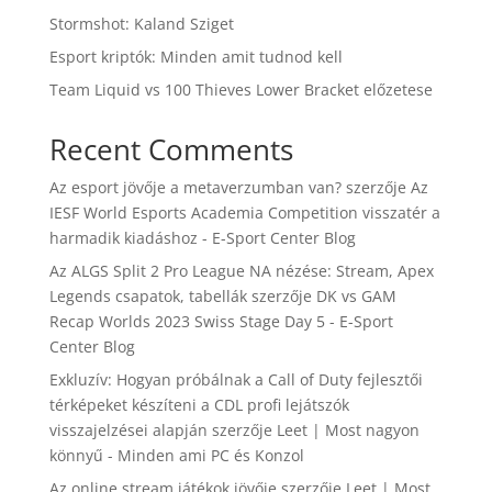
Stormshot: Kaland Sziget
Esport kriptók: Minden amit tudnod kell
Team Liquid vs 100 Thieves Lower Bracket előzetese
Recent Comments
Az esport jövője a metaverzumban van?
szerzője
Az
IESF World Esports Academia Competition visszatér a
harmadik kiadáshoz - E-Sport Center Blog
Az ALGS Split 2 Pro League NA nézése: Stream, Apex
Legends csapatok, tabellák
szerzője
DK vs GAM
Recap Worlds 2023 Swiss Stage Day 5 - E-Sport
Center Blog
Exkluzív: Hogyan próbálnak a Call of Duty fejlesztői
térképeket készíteni a CDL profi lejátszók
visszajelzései alapján
szerzője
Leet | Most nagyon
könnyű - Minden ami PC és Konzol
Az online stream játékok jövője
szerzője
Leet | Most