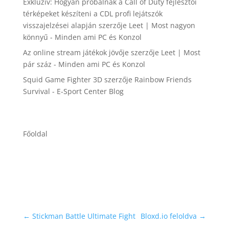
Exkluzív: Hogyan próbálnak a Call of Duty fejlesztői
térképeket készíteni a CDL profi lejátszók
visszajelzései alapján
szerzője
Leet | Most nagyon
könnyű - Minden ami PC és Konzol
Az online stream játékok jövője
szerzője
Leet | Most
pár száz - Minden ami PC és Konzol
Squid Game Fighter 3D
szerzője
Rainbow Friends
Survival - E-Sport Center Blog
Főoldal
←
Stickman Battle Ultimate Fight
Bloxd.io feloldva
→