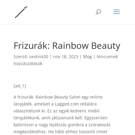
Frizurák: Rainbow Beauty
Szerző:
seolink30
|
nov 18, 2023
|
Blog
|
Nincsenek
hozzászólások
[ad_1]
A frizurák: Rainbow Beauty Salon egy online
lányjáték, amelyet a Lagged.com oldalára
választottunk ki. Ez az egyik kedvenc mobil
lányjátékunk, amit játszanunk kell. Egyszerűen
kattintson a nagy lejátszás gombra a szórakozás
megkezdéséhez. Ha több ehhez hasonló címet