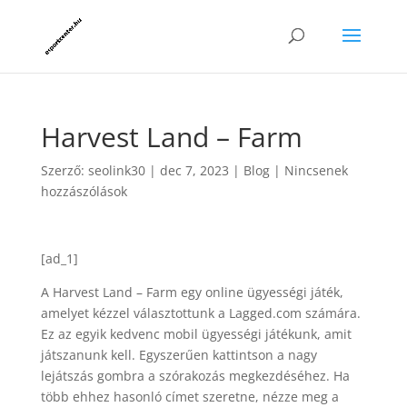
Harvest Land – Farm
Szerző:
seolink30
|
dec 7, 2023
|
Blog
|
Nincsenek
hozzászólások
[ad_1]
A Harvest Land – Farm egy online ügyességi játék,
amelyet kézzel választottunk a Lagged.com számára.
Ez az egyik kedvenc mobil ügyességi játékunk, amit
játszanunk kell. Egyszerűen kattintson a nagy
lejátszás gombra a szórakozás megkezdéséhez. Ha
több ehhez hasonló címet szeretne, nézze meg a