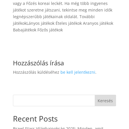
vagy a Főzés koreai leckét. Ha még több ingyenes
játékot szeretne játszani, tekintse meg minden idők
legnépszerűbb játékainak oldalát. További
játékokLányos játékok Ételes játékok Aranyos játékok
Babajátékok Főzős játékok
Hozzászólás írása
Hozzászólás küldéséhez
be kell jelentkezni
.
Keresés
Recent Posts
Brawl Stars Világbajnokság 2025: Minden, amit