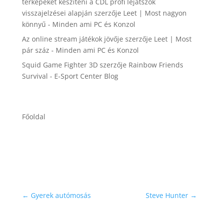
térképeket készíteni a CDL profi lejátszók
visszajelzései alapján
szerzője
Leet | Most nagyon
könnyű - Minden ami PC és Konzol
Az online stream játékok jövője
szerzője
Leet | Most
pár száz - Minden ami PC és Konzol
Squid Game Fighter 3D
szerzője
Rainbow Friends
Survival - E-Sport Center Blog
Főoldal
←
Gyerek autómosás
Steve Hunter
→