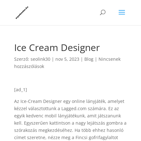
Ice Cream Designer
Szerző:
seolink30
|
nov 5, 2023
|
Blog
|
Nincsenek
hozzászólások
[ad_1]
Az Ice-Cream Designer egy online lányjáték, amelyet
kézzel választottunk a Lagged.com számára. Ez az
egyik kedvenc mobil lányjátékunk, amit játszanunk
kell. Egyszerűen kattintson a nagy lejátszás gombra a
szórakozás megkezdéséhez. Ha több ehhez hasonló
címet szeretne, nézze meg a Fincsi gofrifagylaltot