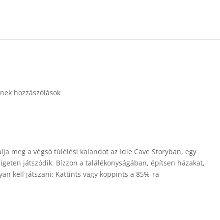
nek hozzászólások
lja meg a végső túlélési kalandot az Idle Cave Storyban, egy
igeten játszódik. Bízzon a találékonyságában, építsen házakat,
an kell játszani: Kattints vagy koppints a 85%-ra