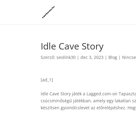
Idle Cave Story
Szerző:
seolink30
|
dec 3, 2023
|
Blog
|
Nincse
[ad_1]
Idle Cave Story játék a Lagged.com-on Tapaszta
csúcsminőségű játékban, amely egy lakatlan sz
készítsen gyümölcslevet az előrelépéshez. Hogy