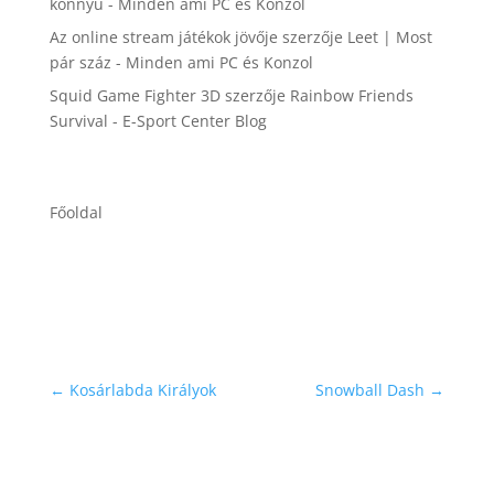
könnyű - Minden ami PC és Konzol
Az online stream játékok jövője
szerzője
Leet | Most
pár száz - Minden ami PC és Konzol
Squid Game Fighter 3D
szerzője
Rainbow Friends
Survival - E-Sport Center Blog
Főoldal
←
Kosárlabda Királyok
Snowball Dash
→