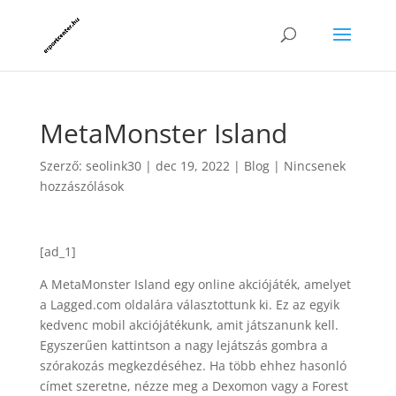
MetaMonster Island
Szerző:
seolink30
|
dec 19, 2022
|
Blog
|
Nincsenek
hozzászólások
[ad_1]
A MetaMonster Island egy online akciójáték, amelyet
a Lagged.com oldalára választottunk ki. Ez az egyik
kedvenc mobil akciójátékunk, amit játszanunk kell.
Egyszerűen kattintson a nagy lejátszás gombra a
szórakozás megkezdéséhez. Ha több ehhez hasonló
címet szeretne, nézze meg a Dexomon vagy a Forest