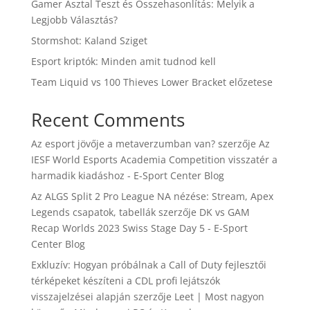
Gamer Asztal Teszt és Összehasonlítás: Melyik a
Legjobb Választás?
Stormshot: Kaland Sziget
Esport kriptók: Minden amit tudnod kell
Team Liquid vs 100 Thieves Lower Bracket előzetese
Recent Comments
Az esport jövője a metaverzumban van?
szerzője
Az
IESF World Esports Academia Competition visszatér a
harmadik kiadáshoz - E-Sport Center Blog
Az ALGS Split 2 Pro League NA nézése: Stream, Apex
Legends csapatok, tabellák
szerzője
DK vs GAM
Recap Worlds 2023 Swiss Stage Day 5 - E-Sport
Center Blog
Exkluzív: Hogyan próbálnak a Call of Duty fejlesztői
térképeket készíteni a CDL profi lejátszók
visszajelzései alapján
szerzője
Leet | Most nagyon