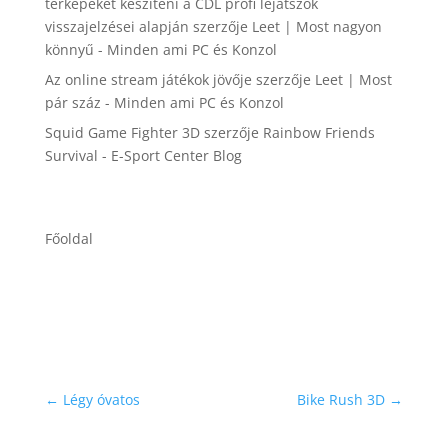
térképeket készíteni a CDL profi lejátszók
visszajelzései alapján
szerzője
Leet | Most nagyon
könnyű - Minden ami PC és Konzol
Az online stream játékok jövője
szerzője
Leet | Most
pár száz - Minden ami PC és Konzol
Squid Game Fighter 3D
szerzője
Rainbow Friends
Survival - E-Sport Center Blog
Főoldal
←
Légy óvatos
Bike Rush 3D
→