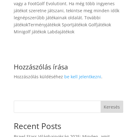
vagy a FootGolf Evolutiont. Ha még több ingyenes
játékot szeretne játszani, tekintse meg minden idők
legnépszerűbb játékainak oldalát. További
játékokTerményjátékok Sportjátékok Golfjátékok
Minigolf játékok Labdajátékok
Hozzászólás írása
Hozzászólás küldéséhez
be kell jelentkezni
.
Keresés
Recent Posts
Brawl Stars Világbajnokság 2025: Minden, amit