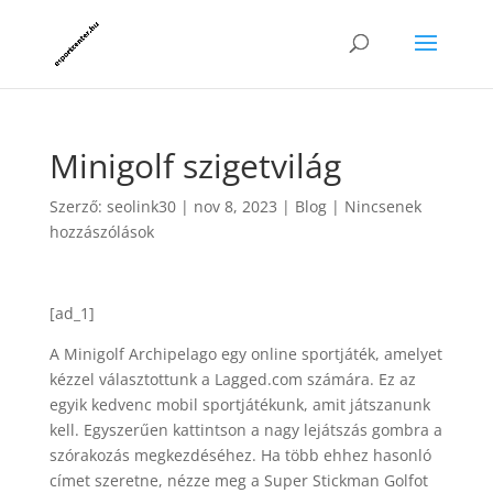
Minigolf szigetvilág
Szerző:
seolink30
|
nov 8, 2023
|
Blog
|
Nincsenek
hozzászólások
[ad_1]
A Minigolf Archipelago egy online sportjáték, amelyet
kézzel választottunk a Lagged.com számára. Ez az
egyik kedvenc mobil sportjátékunk, amit játszanunk
kell. Egyszerűen kattintson a nagy lejátszás gombra a
szórakozás megkezdéséhez. Ha több ehhez hasonló
címet szeretne, nézze meg a Super Stickman Golfot