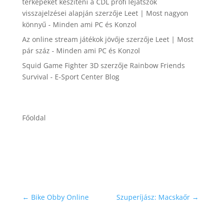
térképeket készíteni a CDL profi lejátszók
visszajelzései alapján
szerzője
Leet | Most nagyon
könnyű - Minden ami PC és Konzol
Az online stream játékok jövője
szerzője
Leet | Most
pár száz - Minden ami PC és Konzol
Squid Game Fighter 3D
szerzője
Rainbow Friends
Survival - E-Sport Center Blog
Főoldal
←
Bike Obby Online
Szuperíjász: Macskaőr
→