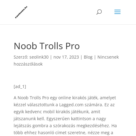
Noob Trolls Pro
Szerző:
seolink30
|
nov 17, 2023
|
Blog
|
Nincsenek
hozzászólások
[ad_1]
A Noob Trolls Pro egy online kirakós játék, amelyet
kézzel választottunk a Lagged.com számára. Ez az
egyik kedvenc mobil kirakós játékunk, amit
játszanunk kell. Egyszerűen kattintson a nagy
lejátszás gombra a szórakozás megkezdéséhez. Ha
több ehhez hasonló címet szeretne, nézze meg a