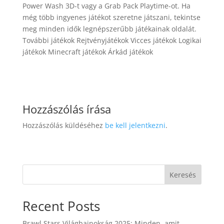
Power Wash 3D-t vagy a Grab Pack Playtime-ot. Ha
még több ingyenes játékot szeretne játszani, tekintse
meg minden idők legnépszerűbb játékainak oldalát.
További játékok Rejtvényjátékok Vicces játékok Logikai
játékok Minecraft játékok Árkád játékok
Hozzászólás írása
Hozzászólás küldéséhez
be kell jelentkezni
.
Keresés
Recent Posts
Brawl Stars Világbajnokság 2025: Minden, amit