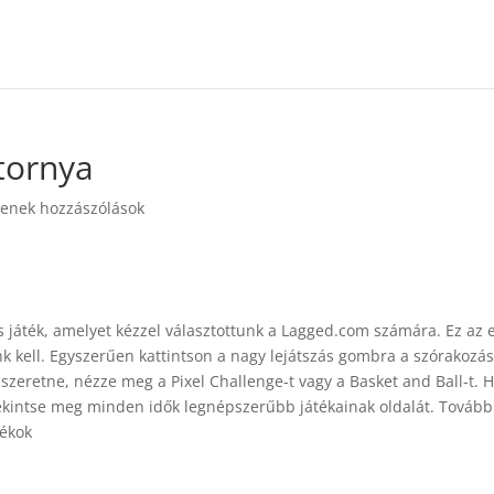
tornya
enek hozzászólások
s játék, amelyet kézzel választottunk a Lagged.com számára. Ez az 
k kell. Egyszerűen kattintson a nagy lejátszás gombra a szórakozá
eretne, nézze meg a Pixel Challenge-t vagy a Basket and Ball-t. 
tekintse meg minden idők legnépszerűbb játékainak oldalát. Tovább
tékok