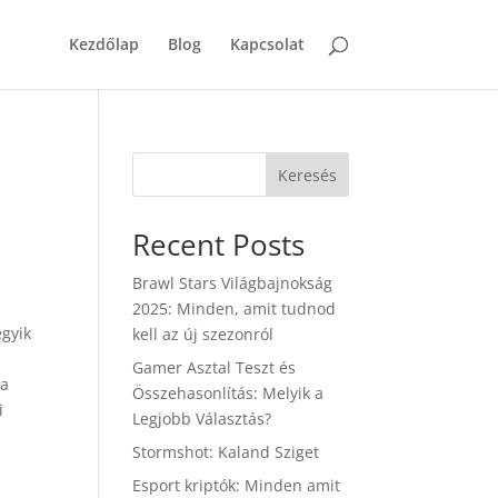
Kezdőlap
Blog
Kapcsolat
Keresés
Recent Posts
Brawl Stars Világbajnokság
2025: Minden, amit tudnod
egyik
kell az új szezonról
s
Gamer Asztal Teszt és
Ha
Összehasonlítás: Melyik a
i
Legjobb Választás?
Stormshot: Kaland Sziget
Esport kriptók: Minden amit