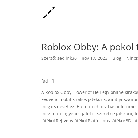
Roblox Obby: A pokol 
Szerző:
seolink30
|
nov 17, 2023
|
Blog
|
Nincs
[ad_1]
A Roblox Obby: Tower of Hell egy online kirakó
kedvenc mobil kirakós játékunk, amit játszanun
megkezdéséhez. Ha több ehhez hasonló címet sz
még több ingyenes játékot szeretne játszani, 
játékokRejtvényjátékokPlatformos játékok3D já