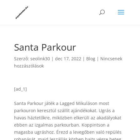
Santa Parkour
Szerző:
seolink30
|
dec 17, 2022
|
Blog
|
Nincsenek
hozzászólások
[ad_1]
Santa Parkour játék a Lagged Mikuláson most
parkouron keresztül szállít ajándékokat. Ugrás a
havas háztetőkre, miközben elkerüli az akadályokat
ebben az izgalmas parkourban. Koppintson a
magasba ugráshoz. Érezd a levegőben való repülés
rohanását, majd leszállás közben hajts végre beteg