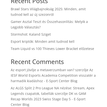
Recent Posts
Brawl Stars Világbajnokság 2025: Minden, amit
tudnod kell az új szezonról
Gamer Asztal Teszt és Összehasonlítás: Melyik a
Legjobb Választás?
Stormshot: Kaland Sziget
Esport kriptók: Minden amit tudnod kell
Team Liquid vs 100 Thieves Lower Bracket előzetese
Recent Comments
Az esport jövője a metaverzumban van?
szerzője
Az
IESF World Esports Academia Competition visszatér a
harmadik kiadáshoz - E-Sport Center Blog
Az ALGS Split 2 Pro League NA nézése: Stream, Apex
Legends csapatok, tabellák
szerzője
DK vs GAM
Recap Worlds 2023 Swiss Stage Day 5 - E-Sport
Center Blog