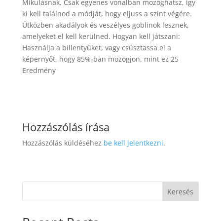
Mikulásnak. Csak egyenes vonalban mozoghatsz, így
ki kell találnod a módját, hogy eljuss a szint végére.
Útközben akadályok és veszélyes goblinok lesznek,
amelyeket el kell kerülned. Hogyan kell játszani:
Használja a billentyűket, vagy csúsztassa el a
képernyőt, hogy 85%-ban mozogjon, mint ez 25
Eredmény
Hozzászólás írása
Hozzászólás küldéséhez
be kell jelentkezni
.
Keresés