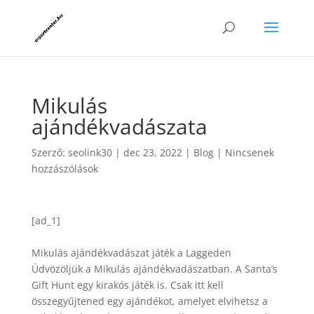
Mikulás
ajándékvadászata
Szerző:
seolink30
|
dec 23, 2022
|
Blog
|
Nincsenek
hozzászólások
[ad_1]
Mikulás ajándékvadászat játék a Laggeden
Üdvözöljük a Mikulás ajándékvadászatban. A Santa’s
Gift Hunt egy kirakós játék is. Csak itt kell
összegyűjtened egy ajándékot, amelyet elvihetsz a