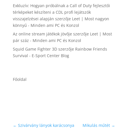
Exkluzív: Hogyan próbálnak a Call of Duty fejlesztői
térképeket készíteni a CDL profi lejátszók
visszajelzései alapján
szerzője
Leet | Most nagyon
könnyű - Minden ami PC és Konzol
Az online stream játékok jövője
szerzője
Leet | Most
pár száz - Minden ami PC és Konzol
Squid Game Fighter 3D
szerzője
Rainbow Friends
Survival - E-Sport Center Blog
Főoldal
←
Szivárvány lányok karácsonya
Mikulás műtét
→