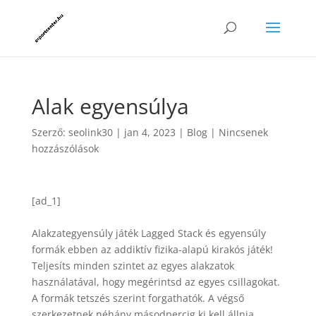
Alak egyensúlya
Szerző:
seolink30
|
jan 4, 2023
|
Blog
|
Nincsenek
hozzászólások
[ad_1]
Alakzategyensúly játék Lagged Stack és egyensúly
formák ebben az addiktív fizika-alapú kirakós játék!
Teljesíts minden szintet az egyes alakzatok
használatával, hogy megérintsd az egyes csillagokat.
A formák tetszés szerint forgathatók. A végső
szerkezetnek néhány másodpercig ki kell állnia,