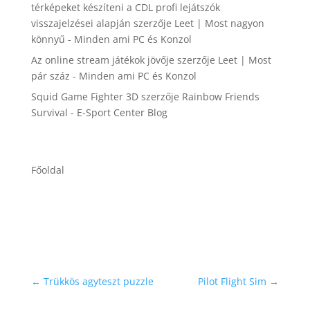
térképeket készíteni a CDL profi lejátszók
visszajelzései alapján
szerzője
Leet | Most nagyon
könnyű - Minden ami PC és Konzol
Az online stream játékok jövője
szerzője
Leet | Most
pár száz - Minden ami PC és Konzol
Squid Game Fighter 3D
szerzője
Rainbow Friends
Survival - E-Sport Center Blog
Főoldal
←
Trükkös agyteszt puzzle
Pilot Flight Sim
→