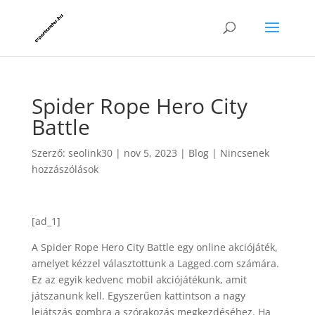
Spider Rope Hero City
Battle
Szerző:
seolink30
|
nov 5, 2023
|
Blog
|
Nincsenek
hozzászólások
[ad_1]
A Spider Rope Hero City Battle egy online akciójáték,
amelyet kézzel választottunk a Lagged.com számára.
Ez az egyik kedvenc mobil akciójátékunk, amit
játszanunk kell. Egyszerűen kattintson a nagy
lejátszás gombra a szórakozás megkezdéséhez. Ha