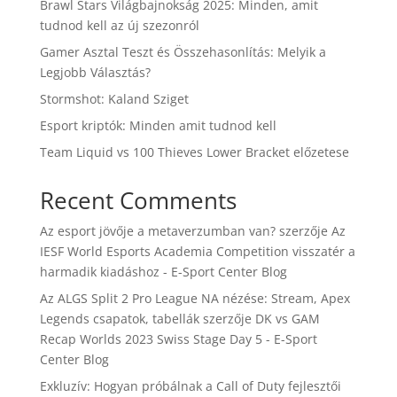
Brawl Stars Világbajnokság 2025: Minden, amit
tudnod kell az új szezonról
Gamer Asztal Teszt és Összehasonlítás: Melyik a
Legjobb Választás?
Stormshot: Kaland Sziget
Esport kriptók: Minden amit tudnod kell
Team Liquid vs 100 Thieves Lower Bracket előzetese
Recent Comments
Az esport jövője a metaverzumban van?
szerzője
Az
IESF World Esports Academia Competition visszatér a
harmadik kiadáshoz - E-Sport Center Blog
Az ALGS Split 2 Pro League NA nézése: Stream, Apex
Legends csapatok, tabellák
szerzője
DK vs GAM
Recap Worlds 2023 Swiss Stage Day 5 - E-Sport
Center Blog
Exkluzív: Hogyan próbálnak a Call of Duty fejlesztői