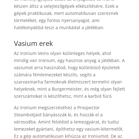
készen állsz a selejtezőgépek elkészítésére. Ezek a
gépek praktikusak, mert automatikusan szereznek
törmeléket, egy fontos nyersanyagot, ami
hatékonyabbá teszi a munkádat a játékban.
Vasium erek
Az Ironium Veins olyan különleges helyek, ahol
mindig van Ironium, egy hasznos anyag a játékban. A
vasiumot arra használod, hogy különböző épületek
számára fémlemezeket készíts, segíts a
szarvasmarha farmoknak élelmiszert termelni olyan
helyeknek, mint a Burgermeister, és még olyan fejlett
szerszámokat is készíthetsz, mint a karbid fúró.
Az Ironium megszerzéséhez a Prospector
Steambotjaid bányásszák ki, és hozzák el a
városodba. Amint feloldod a lemezgyárat, és tudsz
lemezeket gyártani, építhetsz egy vasium-kitermelőt.
Ez a gép automatikusan kihúzza az Ironiumot. De az