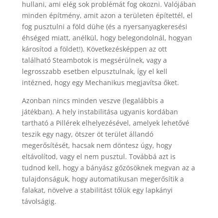
hullani, ami elég sok problémát fog okozni. Valójában
minden építmény, amit azon a területen építettél, el
fog pusztulni a föld dühe (és a nyersanyagkeresési
éhséged miatt, anélkül, hogy belegondolnál, hogyan
károsítod a földet!). Következésképpen az ott
található Steambotok is megsérülnek, vagy a
legrosszabb esetben elpusztulnak, így el kell
intézned, hogy egy Mechanikus megjavítsa őket.
Azonban nincs minden veszve (legalábbis a
játékban). A hely instabilitása ugyanis kordában
tartható a Pillérek elhelyezésével, amelyek lehetővé
teszik egy nagy, ötszer öt terület állandó
megerősítését, hacsak nem döntesz úgy, hogy
eltávolítod, vagy el nem pusztul. Továbbá azt is
tudnod kell, hogy a bányász gőzösöknek megvan az a
tulajdonságuk, hogy automatikusan megerősítik a
falakat, növelve a stabilitást tőlük egy lapkányi
távolságig.