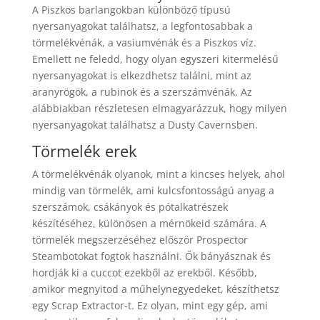
A Piszkos barlangokban különböző típusú
nyersanyagokat találhatsz, a legfontosabbak a
törmelékvénák, a vasiumvénák és a Piszkos víz.
Emellett ne feledd, hogy olyan egyszeri kitermelésű
nyersanyagokat is elkezdhetsz találni, mint az
aranyrögök, a rubinok és a szerszámvénák. Az
alábbiakban részletesen elmagyarázzuk, hogy milyen
nyersanyagokat találhatsz a Dusty Cavernsben.
Törmelék erek
A törmelékvénák olyanok, mint a kincses helyek, ahol
mindig van törmelék, ami kulcsfontosságú anyag a
szerszámok, csákányok és pótalkatrészek
készítéséhez, különösen a mérnökeid számára. A
törmelék megszerzéséhez először Prospector
Steambotokat fogtok használni. Ők bányásznak és
hordják ki a cuccot ezekből az erekből. Később,
amikor megnyitod a műhelynegyedeket, készíthetsz
egy Scrap Extractor-t. Ez olyan, mint egy gép, ami