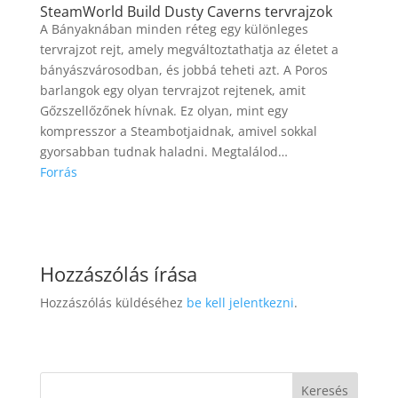
SteamWorld Build Dusty Caverns tervrajzok
A Bányaknában minden réteg egy különleges
tervrajzot rejt, amely megváltoztathatja az életet a
bányászvárosodban, és jobbá teheti azt. A Poros
barlangok egy olyan tervrajzot rejtenek, amit
Gőzszellőzőnek hívnak. Ez olyan, mint egy
kompresszor a Steambotjaidnak, amivel sokkal
gyorsabban tudnak haladni. Megtalálod…
Forrás
Hozzászólás írása
Hozzászólás küldéséhez
be kell jelentkezni
.
Keresés