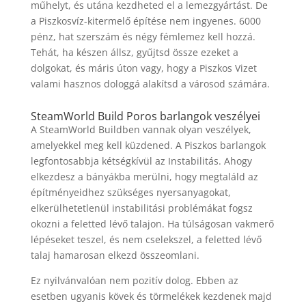
műhelyt, és utána kezdheted el a lemezgyártást. De
a Piszkosvíz-kitermelő építése nem ingyenes. 6000
pénz, hat szerszám és négy fémlemez kell hozzá.
Tehát, ha készen állsz, gyűjtsd össze ezeket a
dolgokat, és máris úton vagy, hogy a Piszkos Vizet
valami hasznos dologgá alakítsd a városod számára.
SteamWorld Build Poros barlangok veszélyei
A SteamWorld Buildben vannak olyan veszélyek,
amelyekkel meg kell küzdened. A Piszkos barlangok
legfontosabbja kétségkívül az Instabilitás. Ahogy
elkezdesz a bányákba merülni, hogy megtaláld az
építményeidhez szükséges nyersanyagokat,
elkerülhetetlenül instabilitási problémákat fogsz
okozni a feletted lévő talajon. Ha túlságosan vakmerő
lépéseket teszel, és nem cselekszel, a feletted lévő
talaj hamarosan elkezd összeomlani.
Ez nyilvánvalóan nem pozitív dolog. Ebben az
esetben ugyanis kövek és törmelékek kezdenek majd