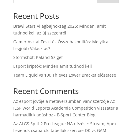
Recent Posts
Brawl Stars Világbajnokság 2025: Minden, amit
tudnod kell az új szezonról
Gamer Asztal Teszt és Összehasonlítás: Melyik a
Legjobb Választás?
Stormshot: Kaland Sziget
Esport kriptók: Minden amit tudnod kell
Team Liquid vs 100 Thieves Lower Bracket előzetese
Recent Comments
Az esport jövője a metaverzumban van?
szerzője
Az
IESF World Esports Academia Competition visszatér a
harmadik kiadáshoz - E-Sport Center Blog
Az ALGS Split 2 Pro League NA nézése: Stream, Apex
Legends csapatok, tabellák
szerzője
DK vs GAM