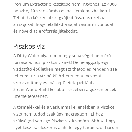
Ironium Extractor elkészítése nem ingyenes. Ez 4000
pénzbe, 10 szerszámba és hat fémlemezbe kerül.
Tehát, ha készen állsz, gyűjtsd össze ezeket az
anyagokat, hogy felállítsd a saját vasium-kivonódat,
és növeld az erőforrás-játékodat.
Piszkos víz
A Dirty Water olyan, mint egy soha véget nem érő
forrása a, nos, piszkos víznek! De ne aggódj, egy
víztisztító épületben megtisztíthatod és rendes vízzé
teheted. Ez a víz nélkülözhetetlen a mosodai
szervizműhely és más épületek, például a
SteamWorld Build későbbi részében a gőzkemencék
üzemeltetéséhez.
A törmelékkel és a vasiummal ellentétben a Piszkos
vizet nem tudod csak úgy megragadni. Ehhez
szükséged van egy Piszkosvíz-kivonóra. Ahhoz, hogy
ilyet készíts, először is állíts fel egy háromszor három