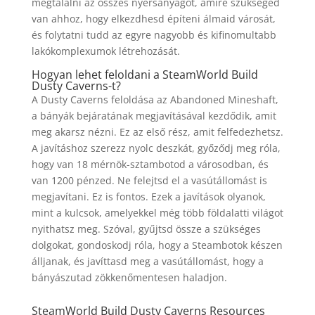
megtalálni az összes nyersanyagot, amire szükséged
van ahhoz, hogy elkezdhesd építeni álmaid városát,
és folytatni tudd az egyre nagyobb és kifinomultabb
lakókomplexumok létrehozását.
Hogyan lehet feloldani a SteamWorld Build
Dusty Caverns-t?
A Dusty Caverns feloldása az Abandoned Mineshaft,
a bányák bejáratának megjavításával kezdődik, amit
meg akarsz nézni. Ez az első rész, amit felfedezhetsz.
A javításhoz szerezz nyolc deszkát, győződj meg róla,
hogy van 18 mérnök-sztambotod a városodban, és
van 1200 pénzed. Ne felejtsd el a vasútállomást is
megjavítani. Ez is fontos. Ezek a javítások olyanok,
mint a kulcsok, amelyekkel még több földalatti világot
nyithatsz meg. Szóval, gyűjtsd össze a szükséges
dolgokat, gondoskodj róla, hogy a Steambotok készen
álljanak, és javíttasd meg a vasútállomást, hogy a
bányászutad zökkenőmentesen haladjon.
SteamWorld Build Dusty Caverns Resources