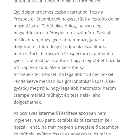
automatikusan felszedi neked a törmeléket.
Egy dolgot érdemes észben tartanod, hogy a
Prospector Steambotok nagyszerűek a legtöbb dolog
mozgatására. Tehát okos dolog, ha van elég
negyeddolláros a Prospectorok számára. Ez segít
nekik abban, hogy gyorsabban mozogjanak a
dolgokat, és több dolgot tudjanak elszállítani a
földről. Tartsd erősnek a Prospector csapatodat a
gyors szállításhoz és ahhoz, hogy a legtöbbet hozd ki
a Scrap Veinsből. Akkor készíthetsz
törmelékkitermelőket, ha legalább 120 mérnökkel
rendelkezve mechanikus gőzrobotokat kapsz. Csak
győződj meg róla, hogy legalább háromszor három
csempe méretű műhelyt építesz nekik, ahol
dolgozhatnak.
Az ócskavas-kitermelő készítése azonban nem
ingyenes. 1000 pénz, öt tábla és öt szerszám kell
hozzá. Tehát, ha már megvan a megfelelő Steambot
és műhely, gyűjtsd össze az anyagokat, és máris