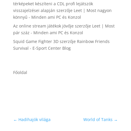
térképeket készíteni a CDL profi lejátszók
visszajelzései alapján
szerzője
Leet | Most nagyon
könnyű - Minden ami PC és Konzol
Az online stream játékok jövője
szerzője
Leet | Most
pár száz - Minden ami PC és Konzol
Squid Game Fighter 3D
szerzője
Rainbow Friends
Survival - E-Sport Center Blog
Főoldal
←
Hadihajók világa
World of Tanks
→