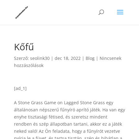
Kőfű
Szerző:
seolink30
|
dec 18, 2022
|
Blog
|
Nincsenek
hozzászólások
[ad_1]
A Stone Grass Game on Lagged Stone Grass egy
általánosan népszerű fűnyíró aprító játék. Ha van egy
enyhe tisztasági fétised, és szeretsz mindent
rendben és szép állapotban tartani, akkor ez a játék
neked való! Az Ön feladata, hogy a fűnyírót vezetve
nyírja le a füvet, és tartsa tisztán, szép és hibátlan a