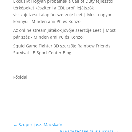
Exkluzív: Hogyan próbálnak a Call of Duty fejlesztői
térképeket készíteni a CDL profi lejátszók
visszajelzései alapján
szerzője
Leet | Most nagyon
könnyű - Minden ami PC és Konzol
Az online stream játékok jövője
szerzője
Leet | Most
pár száz - Minden ami PC és Konzol
Squid Game Fighter 3D
szerzője
Rainbow Friends
Survival - E-Sport Center Blog
Főoldal
←
Szuperíjász: Macskaőr
Ki vagy te? Digitális Cirkusz
→