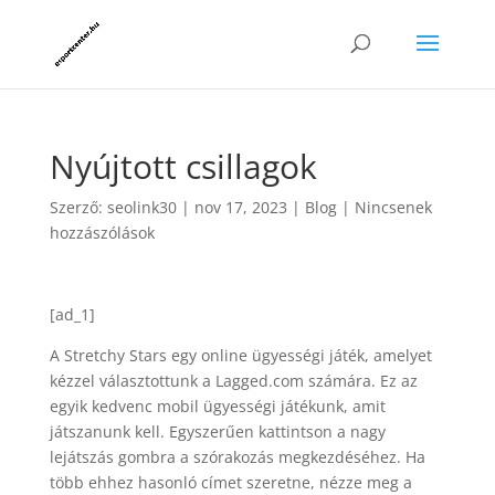
Nyújtott csillagok
Szerző:
seolink30
|
nov 17, 2023
|
Blog
|
Nincsenek
hozzászólások
[ad_1]
A Stretchy Stars egy online ügyességi játék, amelyet
kézzel választottunk a Lagged.com számára. Ez az
egyik kedvenc mobil ügyességi játékunk, amit
játszanunk kell. Egyszerűen kattintson a nagy
lejátszás gombra a szórakozás megkezdéséhez. Ha
több ehhez hasonló címet szeretne, nézze meg a