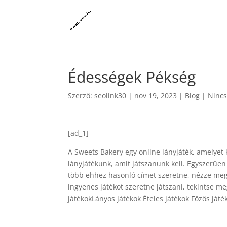
Édességek Pékség
Szerző:
seolink30
|
nov 19, 2023
|
Blog
|
Nincs
[ad_1]
A Sweets Bakery egy online lányjáték, amelyet
lányjátékunk, amit játszanunk kell. Egyszerűe
több ehhez hasonló címet szeretne, nézze me
ingyenes játékot szeretne játszani, tekintse 
játékokLányos játékok Ételes játékok Főzős játé