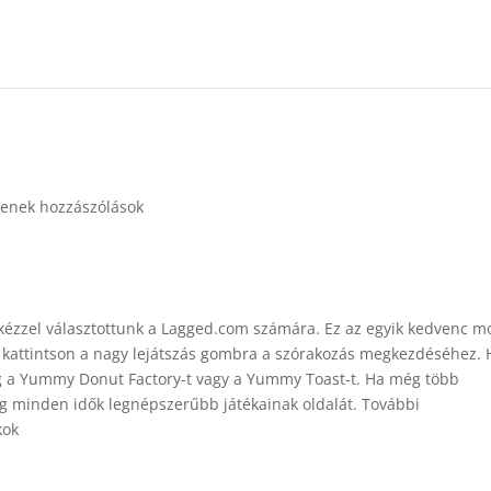
enek hozzászólások
 kézzel választottunk a Lagged.com számára. Ez az egyik kedvenc m
n kattintson a nagy lejátszás gombra a szórakozás megkezdéséhez. 
g a Yummy Donut Factory-t vagy a Yummy Toast-t. Ha még több
meg minden idők legnépszerűbb játékainak oldalát. További
kok