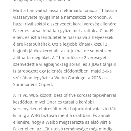
Mint a hamvaiból lassan feltámadó főnix, a T1 lassan
visszanyerte nyugalmát a nemzetközi porondon. A
hazai riválisoktól elszenvedett korai vereség ellenére
Faker és társai hibátlan győzelmet arattak a Cloud9
ellen, és ezt a lendületet felhasználva a helyezések
élére katapultáltak. Ott a legjobb kínaiak közül 3
legjobb játékoskeret állt az útjukba, de semmi sem
állíthatta meg őket. A T1 mindössze 2 vereséget
szenvedett a világbajnokság során, és a JDG titánjain
is átrobogott egy jelentős elődöntőben, majd 3-0-s
szériában legyőzte a Weibo Gaminget a 2023-as
Summoner’s Cupért.
A T1 vs. WBG közötti best-of-five sorozat tapsviharral
kezdődött, mivel Oner és társai a korábbi
versenyeken elhíresült meta-bajnokokat választották
ki, míg a WBG biztosra ment a draftban. És annak
ellenére, hogy a Weibo megszerezte az első vért a
Faker ellen, az LCK utolsó reménysége még mindig