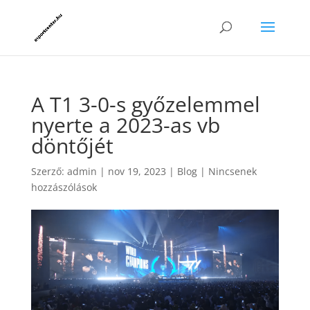
A T1 3-0-s győzelemmel
nyerte a 2023-as vb
döntőjét
Szerző:
admin
|
nov 19, 2023
|
Blog
|
Nincsenek
hozzászólások