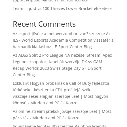
Team Liquid vs 100 Thieves Lower Bracket előzetese
Recent Comments
Az esport jövője a metaverzumban van?
szerzője
Az
IESF World Esports Academia Competition visszatér a
harmadik kiadáshoz - E-Sport Center Blog
Az ALGS Split 2 Pro League NA nézése: Stream, Apex
Legends csapatok, tabellák
szerzője
DK vs GAM
Recap Worlds 2023 Swiss Stage Day 5 - E-Sport
Center Blog
Exkluzív: Hogyan próbálnak a Call of Duty fejlesztői
térképeket készíteni a CDL profi lejátszók
visszajelzései alapján
szerzője
Leet | Most nagyon
könnyű - Minden ami PC és Konzol
Az online stream játékok jövője
szerzője
Leet | Most
pár száz - Minden ami PC és Konzol
Squid Game Fighter 3D
szerzője
Rainbow Friends