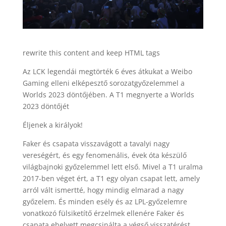
rewrite this content and keep HTML tags
Az LCK legendái megtörték 6 éves átkukat a Weibo
Gaming elleni elképesztő sorozatgyőzelemmel a
Worlds 2023 döntőjében. A T1 megnyerte a Worlds
2023 döntőjét
Éljenek a királyok!
Faker és csapata visszavágott a tavalyi nagy
vereségért, és egy fenomenális, évek óta készülő
világbajnoki győzelemmel lett első. Mivel a T1 uralma
2017-ben véget ért, a T1 egy olyan csapat lett, amely
arról vált ismertté, hogy mindig elmarad a nagy
győzelem. És minden esély és az LPL-győzelemre
vonatkozó fülsiketítő érzelmek ellenére Faker és
csapata ehelyett megcsinálta a végső visszatérést.