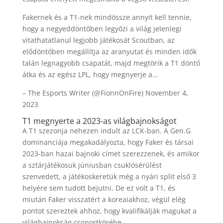
Fakernek és a T1-nek mindössze annyit kell tennie,
hogy a negyeddöntőben legyőzi a világ jelenlegi
vitathatatlanul legjobb játékosát Scoutban, az
elődöntőben megállítja az aranyutat és minden idők
talán legnagyobb csapatát, majd megtörik a T1 döntő
átka és az egész LPL, hogy megnyerje a…
– The Esports Writer (@FionnOnFire) November 4,
2023
T1 megnyerte a 2023-as világbajnokságot
A T1 szezonja nehezen indult az LCK-ban. A Gen.G
dominanciája megakadályozta, hogy Faker és társai
2023-ban hazai bajnoki címet szerezzenek, és amikor
a sztárjátékosuk júniusban csuklósérülést
szenvedett, a játékoskeretük még a nyári split első 3
helyére sem tudott bejutni. De ez volt a T1, és
miután Faker visszatért a koreaiakhoz, végül elég
pontot szereztek ahhoz, hogy kvalifikálják magukat a
világbajnokság csoportkörébe.