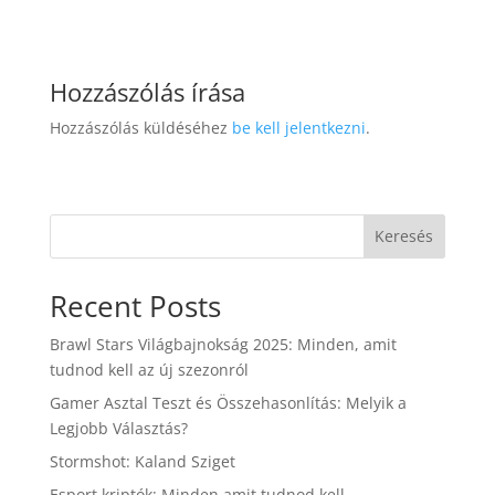
Hozzászólás írása
Hozzászólás küldéséhez
be kell jelentkezni
.
Keresés
Recent Posts
Brawl Stars Világbajnokság 2025: Minden, amit
tudnod kell az új szezonról
Gamer Asztal Teszt és Összehasonlítás: Melyik a
Legjobb Választás?
Stormshot: Kaland Sziget
Esport kriptók: Minden amit tudnod kell