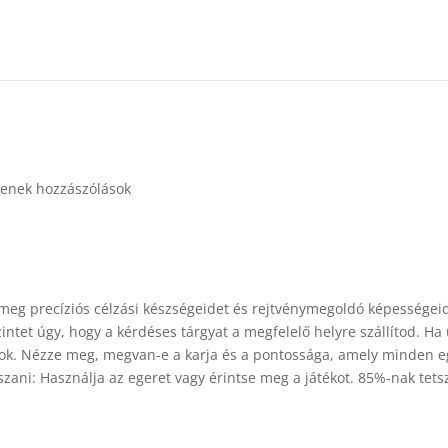
enek hozzászólások
g precíziós célzási készségeidet és rejtvénymegoldó képességei
intet úgy, hogy a kérdéses tárgyat a megfelelő helyre szállítod. Ha
ások. Nézze meg, megvan-e a karja és a pontossága, amely minden 
zani: Használja az egeret vagy érintse meg a játékot. 85%-nak tets