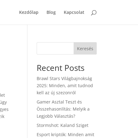
Kezdőlap
Blog
Kapcsolat
Keresés
Recent Posts
Brawl Stars Világbajnokság
2025: Minden, amit tudnod
kell az új szezonról
det
Gamer Asztal Teszt és
 úgy
Összehasonlítás: Melyik a
egyes
Legjobb Választás?
zik
Stormshot: Kaland Sziget
Esport kriptók: Minden amit