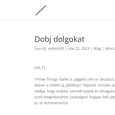
Dobj dolgokat
Szerző:
seolink30
|
nov 22, 2023
|
Blog
|
Nincs
[ad_1]
Throw Things Game a Lagged.com-on Mutasd me
ebben a vidám új játékban! Teljesíts minden sz
találja, hogy elakad, vannak tippek és kihagy
szint megoldásához szükséges! Hogyan kell játs
ez az Achievements