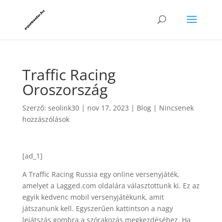
Traffic Racing
Oroszország
Szerző:
seolink30
|
nov 17, 2023
|
Blog
|
Nincsenek
hozzászólások
[ad_1]
A Traffic Racing Russia egy online versenyjáték,
amelyet a Lagged.com oldalára választottunk ki. Ez az
egyik kedvenc mobil versenyjátékunk, amit
játszanunk kell. Egyszerűen kattintson a nagy
lejátszás gombra a szórakozás megkezdéséhez. Ha