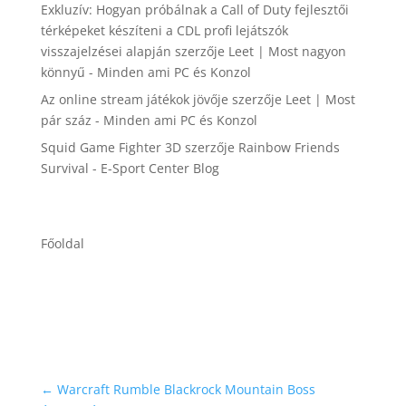
Exkluzív: Hogyan próbálnak a Call of Duty fejlesztői
térképeket készíteni a CDL profi lejátszók
visszajelzései alapján
szerzője
Leet | Most nagyon
könnyű - Minden ami PC és Konzol
Az online stream játékok jövője
szerzője
Leet | Most
pár száz - Minden ami PC és Konzol
Squid Game Fighter 3D
szerzője
Rainbow Friends
Survival - E-Sport Center Blog
Főoldal
←
Warcraft Rumble Blackrock Mountain Boss