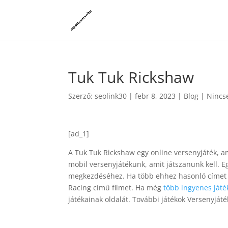
Tuk Tuk Rickshaw
Szerző:
seolink30
|
febr 8, 2023
|
Blog
|
Nincs
[ad_1]
A Tuk Tuk Rickshaw egy online versenyjáték, a
mobil versenyjátékunk, amit játszanunk kell. 
megkezdéséhez. Ha több ehhez hasonló címet s
Racing című filmet. Ha még
több ingyenes játé
játékainak oldalát. További játékok Versenyjáté