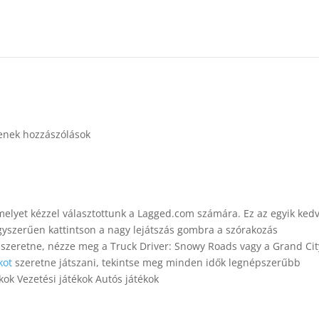
enek hozzászólások
melyet kézzel választottunk a Lagged.com számára. Ez az egyik ked
Egyszerűen kattintson a nagy lejátszás gombra a szórakozás
zeretne, nézze meg a Truck Driver: Snowy Roads vagy a Grand Cit
kot
szeretne játszani, tekintse meg minden idők legnépszerűbb
kok Vezetési játékok Autós játékok