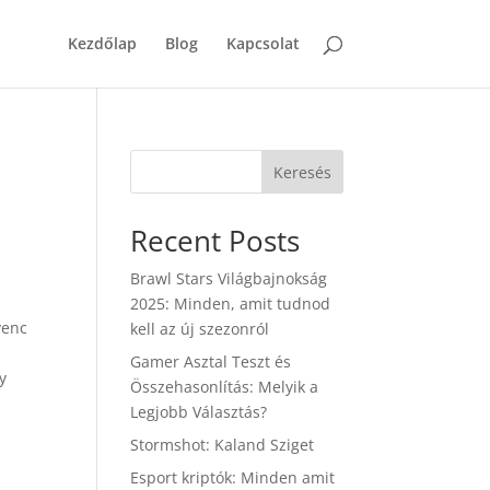
Kezdőlap
Blog
Kapcsolat
Keresés
Recent Posts
Brawl Stars Világbajnokság
2025: Minden, amit tudnod
venc
kell az új szezonról
Gamer Asztal Teszt és
y
Összehasonlítás: Melyik a
Legjobb Választás?
Stormshot: Kaland Sziget
Esport kriptók: Minden amit