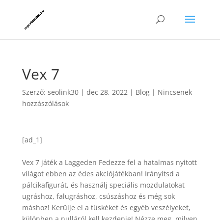
Vex 7
Szerző:
seolink30
|
dec 28, 2022
|
Blog
|
Nincsenek
hozzászólások
[ad_1]
Vex 7 játék a Laggeden Fedezze fel a hatalmas nyitott
világot ebben az édes akciójátékban! Irányítsd a
pálcikafigurát, és használj speciális mozdulatokat
ugráshoz, falugráshoz, csúszáshoz és még sok
máshoz! Kerülje el a tüskéket és egyéb veszélyeket,
különben a nulláról kell kezdenie! Nézze meg, milyen