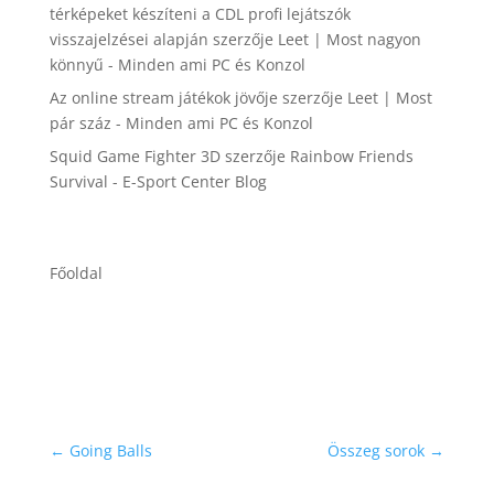
térképeket készíteni a CDL profi lejátszók
visszajelzései alapján
szerzője
Leet | Most nagyon
könnyű - Minden ami PC és Konzol
Az online stream játékok jövője
szerzője
Leet | Most
pár száz - Minden ami PC és Konzol
Squid Game Fighter 3D
szerzője
Rainbow Friends
Survival - E-Sport Center Blog
Főoldal
←
Going Balls
Összeg sorok
→