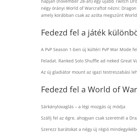
napján (november 28-án) egy újabb Twitch Dro
négy órányi World of Warcraftot nézni: Dragon
amely korábban csak az azóta megszűnt World o
Fedezd fel a játék különb
A PvP Season 1-ben új kültéri PvP War Mode fel
Feladat. Ranked Solo Shuffle ad neked Great V
Az új gladiátor mount az igazi testreszabási l
Fedezd fel a World of Warc
Sárkánylovaglás – a légi mozgás új módja
Szállj fel az égre, ahogyan csak szeretnél a Dr
Szerezz barátokat a négy új régió mindegyikéb