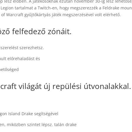
p lesz élőben. A játékosoknak ezután november 30-ig lesz lehetős
 Legion tartalmat a Twitch-en, hogy megszerezzék a Feldrake moun
f Warcraft gyűjtőkártyás játék megszerzésével volt elérhető.
öző felfedező zónáit.
szerelést szerezhetsz.
ault előrehaladást és
ehetőséged
raft világát új repülési útvonalakkal.
agon Island Drake segítségével
en, miközben szintet lépsz. talán drake