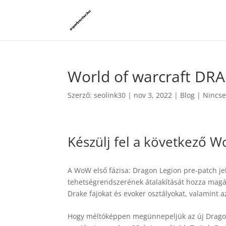
World of warcraft D
Szerző:
seolink30
|
nov 3, 2022
|
Blog
|
Nincse
Készülj fel a következő Wo
A WoW első fázisa: Dragon Legion pre-patch jele
tehetségrendszerének átalakítását hozza magáv
Drake fajokat és evoker osztályokat, valamint a
Hogy méltóképpen megünnepeljük az új Dragonf