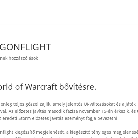
RAGONFLIGHT
nek hozzászólások
rld of Warcraft bővítésre.
nleg teljes gőzzel zajlik, amely jelentős UI-változásokat és a játék
al. Az előzetes javítás második fázisa november 15-én érkezik, és 
z eredeti Storm előzetes javítás eseményt fogja bevezetni.
light kiegészítő megjelenését, a kiegészítő tényleges megjelenés