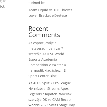
égük
tudnod kell
tot,
Team Liquid vs 100 Thieves
Lower Bracket előzetese
Recent
Comments
Az esport jövője a
metaverzumban van?
szerzője
Az IESF World
Esports Academia
Competition visszatér a
harmadik kiadáshoz - E-
Sport Center Blog
Az ALGS Split 2 Pro League
NA nézése: Stream, Apex
Legends csapatok, tabellák
szerzője
DK vs GAM Recap
Worlds 2023 Swiss Stage Day