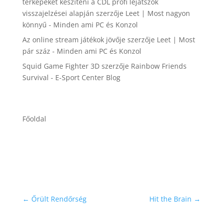
térképeket készíteni a CDL profi lejátszók
visszajelzései alapján
szerzője
Leet | Most nagyon
könnyű - Minden ami PC és Konzol
Az online stream játékok jövője
szerzője
Leet | Most
pár száz - Minden ami PC és Konzol
Squid Game Fighter 3D
szerzője
Rainbow Friends
Survival - E-Sport Center Blog
Főoldal
←
Őrült Rendőrség
Hit the Brain
→