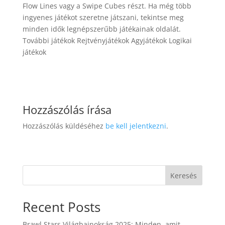
Flow Lines vagy a Swipe Cubes részt. Ha még több
ingyenes játékot szeretne játszani, tekintse meg
minden idők legnépszerűbb játékainak oldalát.
További játékok Rejtvényjátékok Agyjátékok Logikai
játékok
Hozzászólás írása
Hozzászólás küldéséhez
be kell jelentkezni
.
Keresés
Recent Posts
Brawl Stars Világbajnokság 2025: Minden, amit