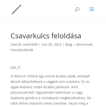
Csavarkulcs feloldása
Szerző:
seolink30
|
nov 20, 2023
|
Blog
|
Nincsenek
hozzászólások
[ad_1]
A Wrench Unlock egy online kirakós játék, amelyet
kézzel választottunk a Lagged.com számára. Ez az
egyik kedvenc mobil kirakós játékunk, amit
játszanunk kell. Egyszerűen kattintson a nagy
lejátszás gombra a szórakozás megkezdéséhez. Ha
több ehhez hasonló címet szeretne, nézze meg a