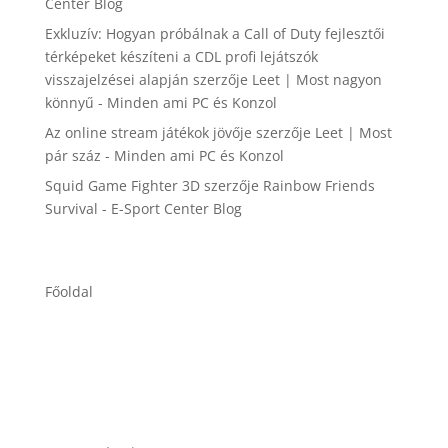
Center Blog
Exkluzív: Hogyan próbálnak a Call of Duty fejlesztői
térképeket készíteni a CDL profi lejátszók
visszajelzései alapján
szerzője
Leet | Most nagyon
könnyű - Minden ami PC és Konzol
Az online stream játékok jövője
szerzője
Leet | Most
pár száz - Minden ami PC és Konzol
Squid Game Fighter 3D
szerzője
Rainbow Friends
Survival - E-Sport Center Blog
Főoldal