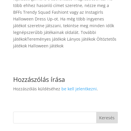
több ehhez hasonló címet szeretne, nézze meg a
BFFs Trendy Squad Fashiont vagy az Instagirls
Halloween Dress Up-ot. Ha még több ingyenes
játékot szeretne játszani, tekintse meg minden idők
legnépszerűbb játékainak oldalát. További
játékokTereményes játékok Lányos játékok Öltöztetős
játékok Halloween játékok
Hozzászólás írása
Hozzászólás küldéséhez
be kell jelentkezni
.
Keresés