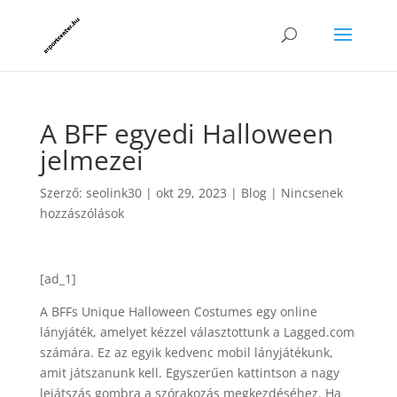
A BFF egyedi Halloween
jelmezei
Szerző:
seolink30
|
okt 29, 2023
|
Blog
|
Nincsenek
hozzászólások
[ad_1]
A BFFs Unique Halloween Costumes egy online
lányjáték, amelyet kézzel választottunk a Lagged.com
számára. Ez az egyik kedvenc mobil lányjátékunk,
amit játszanunk kell. Egyszerűen kattintson a nagy
lejátszás gombra a szórakozás megkezdéséhez. Ha