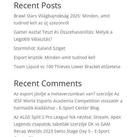
Recent Posts
Brawl Stars Világbajnokság 2025: Minden, amit
tudnod kell az új szezonról
Gamer Asztal Teszt és Összehasonlítás: Melyik a
Legjobb Választás?
Stormshot: Kaland Sziget
Esport kriptók: Minden amit tudnod kell
Team Liquid vs 100 Thieves Lower Bracket előzetese
Recent Comments
Az esport jövője a metaverzumban van?
szerzője
Az
IESF World Esports Academia Competition visszatér a
harmadik kiadáshoz - E-Sport Center Blog
Az ALGS Split 2 Pro League NA nézése: Stream, Apex
Legends csapatok, tabellák
szerzője
DK vs GAM
Recap Worlds 2023 Swiss Stage Day 5 - E-Sport