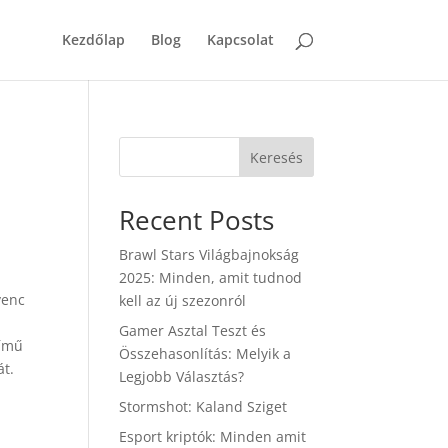
Kezdőlap
Blog
Kapcsolat
Keresés
Recent Posts
Brawl Stars Világbajnokság
2025: Minden, amit tudnod
venc
kell az új szezonról
Gamer Asztal Teszt és
című
Összehasonlítás: Melyik a
át.
Legjobb Választás?
Stormshot: Kaland Sziget
Esport kriptók: Minden amit