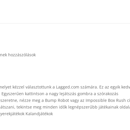
nek hozzászólások
amelyet kézzel választottunk a Lagged.com számára. Ez az egyik ked
. Egyszerűen kattintson a nagy lejátszás gombra a szórakozás
szeretne, nézze meg a Bump Robot vagy az Impossible Box Rush 
játszani, tekintse meg minden idők legnépszerűbb játékainak oldal
Gyerekjátékok Kalandjátékok