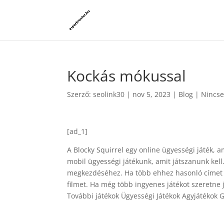
Kockás mókussal
Szerző:
seolink30
|
nov 5, 2023
|
Blog
|
Nincse
[ad_1]
A Blocky Squirrel egy online ügyességi játék, 
mobil ügyességi játékunk, amit játszanunk kell
megkezdéséhez. Ha több ehhez hasonló címet 
filmet. Ha még több ingyenes játékot szeretne 
További játékok Ügyességi Játékok Agyjátékok 