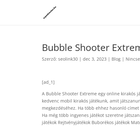
Bubble Shooter Extre
Szerző:
seolink30
|
dec 3, 2023
|
Blog
|
Nincse
[ad_1]
A Bubble Shooter Extreme egy online kirakós j
kedvenc mobil kirakós játékunk, amit játszanun
megkezdéséhez. Ha több ehhez hasonló címet s
Ha még több ingyenes játékot szeretne játszan
játékok Rejtvényjátékok Buborékos játékok Ma