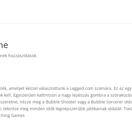
me
nek hozzászólások
áték, amelyet kézzel választottunk a Lagged.com számára. Ez az egy
k kell. Egyszerűen kattintson a nagy lejátszás gombra a szórakozá
zeretne, nézze meg a Bubble Shooter vagy a Bubble Sorcerer olda
i, tekintse meg minden idők legnépszerűbb játékainak oldalát. Tov
tching Games