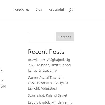
Kezdőlap
Blog
Kapcsolat
Keresés
Recent Posts
Brawl Stars Világbajnokság
2025: Minden, amit tudnod
ik
kell az új szezonról
s
Gamer Asztal Teszt és
lt.
Összehasonlítás: Melyik a
ábbi
Legjobb Választás?
Stormshot: Kaland Sziget
Esport kriptók: Minden amit