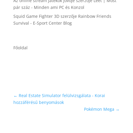
Az online stream játékok jövője
szerzője
Leet | Most
pár száz - Minden ami PC és Konzol
Squid Game Fighter 3D
szerzője
Rainbow Friends
Survival - E-Sport Center Blog
Főoldal
←
Real Estate Simulator felülvizsgálata - Korai
hozzáférésű benyomások
Pokémon Mega
→