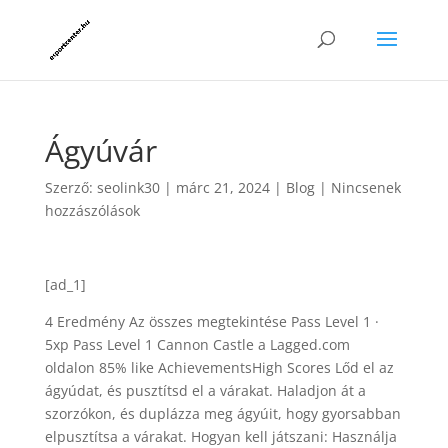
Ágyúvár
Szerző:
seolink30
|
márc 21, 2024
|
Blog
|
Nincsenek
hozzászólások
[ad_1]
4 Eredmény Az összes megtekintése Pass Level 1 ·
5xp Pass Level 1 Cannon Castle a Lagged.com
oldalon 85% like AchievementsHigh Scores Lőd el az
ágyúdat, és pusztítsd el a várakat. Haladjon át a
szorzókon, és duplázza meg ágyúit, hogy gyorsabban
elpusztítsa a várakat. Hogyan kell játszani: Használja