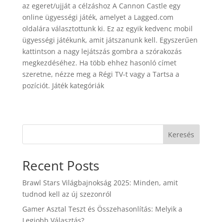
az egeret/ujját a célzáshoz A Cannon Castle egy
online ügyességi játék, amelyet a Lagged.com
oldalára választottunk ki. Ez az egyik kedvenc mobil
ügyességi játékunk, amit játszanunk kell. Egyszerűen
kattintson a nagy lejátszás gombra a szórakozás
megkezdéséhez. Ha több ehhez hasonló címet
szeretne, nézze meg a Régi TV-t vagy a Tartsa a
pozíciót. Játék kategóriák
Keresés
Recent Posts
Brawl Stars Világbajnokság 2025: Minden, amit
tudnod kell az új szezonról
Gamer Asztal Teszt és Összehasonlítás: Melyik a
Legjobb Választás?