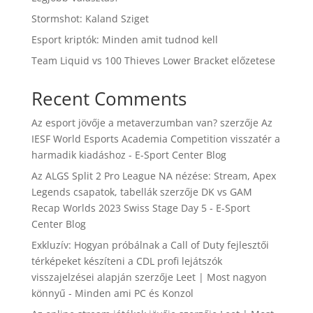
Stormshot: Kaland Sziget
Esport kriptók: Minden amit tudnod kell
Team Liquid vs 100 Thieves Lower Bracket előzetese
Recent Comments
Az esport jövője a metaverzumban van?
szerzője
Az
IESF World Esports Academia Competition visszatér a
harmadik kiadáshoz - E-Sport Center Blog
Az ALGS Split 2 Pro League NA nézése: Stream, Apex
Legends csapatok, tabellák
szerzője
DK vs GAM
Recap Worlds 2023 Swiss Stage Day 5 - E-Sport
Center Blog
Exkluzív: Hogyan próbálnak a Call of Duty fejlesztői
térképeket készíteni a CDL profi lejátszók
visszajelzései alapján
szerzője
Leet | Most nagyon
könnyű - Minden ami PC és Konzol