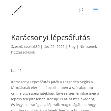
Karácsonyi lépcsőfutás
Szerző:
seolink30
|
dec 20, 2022
|
Blog
|
Nincsenek
hozzászólások
[ad_1]
Karácsonyi Lépcsőfutás játék a Laggeden Segíts a
Mikulásnak elérni a lépcsőt ebben a szórakoztató
online ügyességi játékban. Egyszerűen érintse meg a
lépcső felépítéséhez. Kerülje el az összes akadályt,
és legyen stratégiai a lépcsők magasságában, hogy
minden szint végén a lehető legnagyobb bónuszt