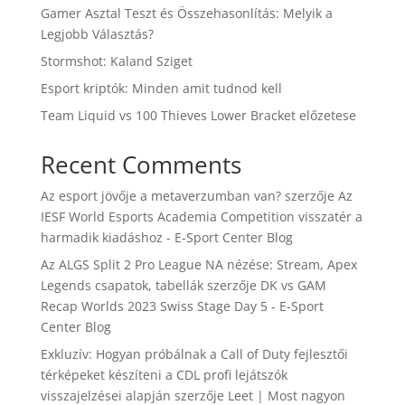
Gamer Asztal Teszt és Összehasonlítás: Melyik a
Legjobb Választás?
Stormshot: Kaland Sziget
Esport kriptók: Minden amit tudnod kell
Team Liquid vs 100 Thieves Lower Bracket előzetese
Recent Comments
Az esport jövője a metaverzumban van?
szerzője
Az
IESF World Esports Academia Competition visszatér a
harmadik kiadáshoz - E-Sport Center Blog
Az ALGS Split 2 Pro League NA nézése: Stream, Apex
Legends csapatok, tabellák
szerzője
DK vs GAM
Recap Worlds 2023 Swiss Stage Day 5 - E-Sport
Center Blog
Exkluzív: Hogyan próbálnak a Call of Duty fejlesztői
térképeket készíteni a CDL profi lejátszók
visszajelzései alapján
szerzője
Leet | Most nagyon