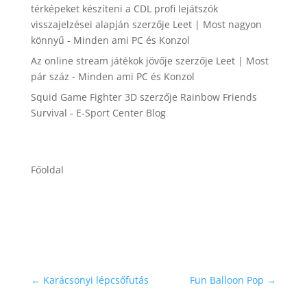
térképeket készíteni a CDL profi lejátszók
visszajelzései alapján
szerzője
Leet | Most nagyon
könnyű - Minden ami PC és Konzol
Az online stream játékok jövője
szerzője
Leet | Most
pár száz - Minden ami PC és Konzol
Squid Game Fighter 3D
szerzője
Rainbow Friends
Survival - E-Sport Center Blog
Főoldal
←
Karácsonyi lépcsőfutás
Fun Balloon Pop
→