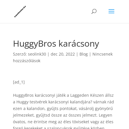
HuggyBros karácsony
Szerző:
seolink30
|
dec 20, 2022
|
Blog
|
Nincsenek
hozzászólások
[ad_1]
HuggyBros karácsonyi játék a Laggeden Készen állsz
a Huggy testvérek karácsonyi kalandjára? várnak rád
ezen a kalandon, gyűjts pontokat, vásárolj gyönyörű
jelmezeket, gyűjtsd össze az összes jelmezt. Legyen
óvatos, ne érintse meg az éles töviseket vagy az éles
forgó kerekeket a szaloncukrok gyűjtése közben.